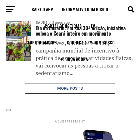
BAIXE O APP
INFORMATIVO DOM BOSCO
All posts tagged "dia do desafio"
SAÚDE
2 anos ago
PORTAL DE NOTÍCIAS
TV
Dia do Desafio: Em sua 30ª edição, iniciativa
coloca o Ceará inteiro em movimento
CLUBE DE AMIGOS
CONHEÇA A FM DOM BOSCO
Pela 30ª vez, o Dia do Desafio,
campanha mundial de incentivo à
prática de esportes e atividades físicas,
🔊 OUÇA AGORA
vai convocar as pessoas a trocar o
sedentarismo...
MORE POSTS
ADVERTISEMENT