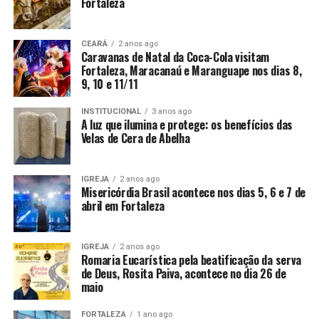
Fortaleza
CEARÁ
2 anos ago
Caravanas de Natal da Coca-Cola visitam
Fortaleza, Maracanaú e Maranguape nos dias 8,
9, 10 e 11/11
INSTITUCIONAL
3 anos ago
A luz que ilumina e protege: os benefícios das
Velas de Cera de Abelha
IGREJA
2 anos ago
Misericórdia Brasil acontece nos dias 5, 6 e 7 de
abril em Fortaleza
IGREJA
2 anos ago
Romaria Eucarística pela beatificação da serva
de Deus, Rosita Paiva, acontece no dia 26 de
maio
FORTALEZA
1 ano ago