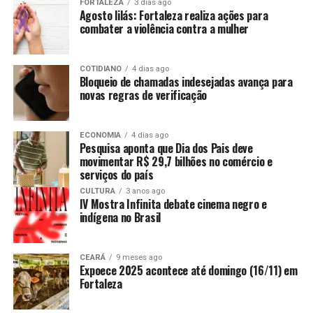
FORTALEZA
3 dias ago
Agosto lilás: Fortaleza realiza ações para
combater a violência contra a mulher
COTIDIANO
4 dias ago
Bloqueio de chamadas indesejadas avança para
novas regras de verificação
ECONOMIA
4 dias ago
Pesquisa aponta que Dia dos Pais deve
movimentar R$ 29,7 bilhões no comércio e
serviços do país
CULTURA
3 anos ago
IV Mostra Infinita debate cinema negro e
indígena no Brasil
CEARÁ
9 meses ago
Expoece 2025 acontece até domingo (16/11) em
Fortaleza