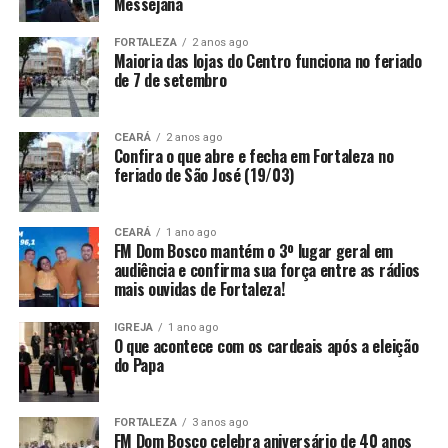
Messejana
FORTALEZA
2 anos ago
Maioria das lojas do Centro funciona no feriado
de 7 de setembro
CEARÁ
2 anos ago
Confira o que abre e fecha em Fortaleza no
feriado de São José (19/03)
CEARÁ
1 ano ago
FM Dom Bosco mantém o 3º lugar geral em
audiência e confirma sua força entre as rádios
mais ouvidas de Fortaleza!
IGREJA
1 ano ago
O que acontece com os cardeais após a eleição
do Papa
FORTALEZA
3 anos ago
FM Dom Bosco celebra aniversário de 40 anos