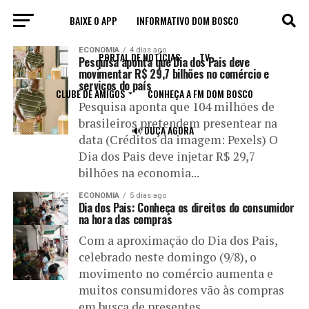
BAIXE O APP
INFORMATIVO DOM BOSCO
All posts tagged "dia dos pais"
ECONOMIA
4 dias ago
PORTAL DE NOTÍCIAS
TV
Pesquisa aponta que Dia dos Pais deve
movimentar R$ 29,7 bilhões no comércio e
serviços do país
CLUBE DE AMIGOS
CONHEÇA A FM DOM BOSCO
Pesquisa aponta que 104 milhões de
brasileiros pretendem presentear na
🔊 OUÇA AGORA
data (Créditos da imagem: Pexels) O
Dia dos Pais deve injetar R$ 29,7
bilhões na economia...
ECONOMIA
5 dias ago
Dia dos Pais: Conheça os direitos do consumidor
na hora das compras
Com a aproximação do Dia dos Pais,
celebrado neste domingo (9/8), o
movimento no comércio aumenta e
muitos consumidores vão às compras
em busca de presentes....