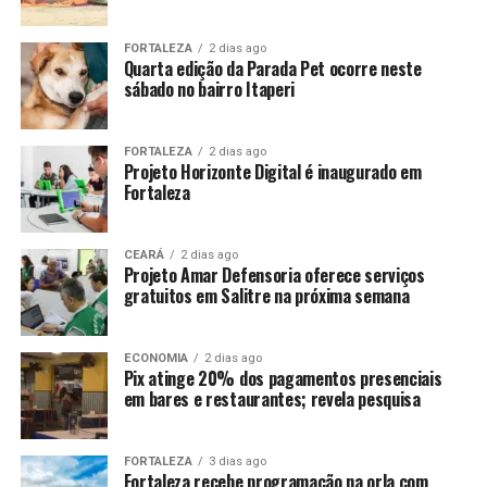
FORTALEZA
2 dias ago
Quarta edição da Parada Pet ocorre neste
sábado no bairro Itaperi
FORTALEZA
2 dias ago
Projeto Horizonte Digital é inaugurado em
Fortaleza
CEARÁ
2 dias ago
Projeto Amar Defensoria oferece serviços
gratuitos em Salitre na próxima semana
ECONOMIA
2 dias ago
Pix atinge 20% dos pagamentos presenciais
em bares e restaurantes; revela pesquisa
FORTALEZA
3 dias ago
Fortaleza recebe programação na orla com