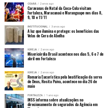
CEARÁ
2 anos ago
Caravanas de Natal da Coca-Cola visitam
Fortaleza, Maracanaú e Maranguape nos dias 8,
9, 10 e 11/11
INSTITUCIONAL
3 anos ago
A luz que ilumina e protege: os benefícios das
Velas de Cera de Abelha
IGREJA
2 anos ago
Misericórdia Brasil acontece nos dias 5, 6 e 7 de
abril em Fortaleza
IGREJA
2 anos ago
Romaria Eucarística pela beatificação da serva
de Deus, Rosita Paiva, acontece no dia 26 de
maio
FORTALEZA
1 ano ago
INSS informa sobre atualizações no
direcionamento de segurados da Agência em