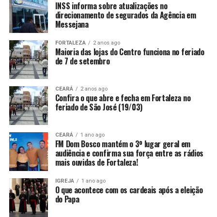
INSS informa sobre atualizações no
direcionamento de segurados da Agência em
Messejana
FORTALEZA
2 anos ago
Maioria das lojas do Centro funciona no feriado
de 7 de setembro
CEARÁ
2 anos ago
Confira o que abre e fecha em Fortaleza no
feriado de São José (19/03)
CEARÁ
1 ano ago
FM Dom Bosco mantém o 3º lugar geral em
audiência e confirma sua força entre as rádios
mais ouvidas de Fortaleza!
IGREJA
1 ano ago
O que acontece com os cardeais após a eleição
do Papa