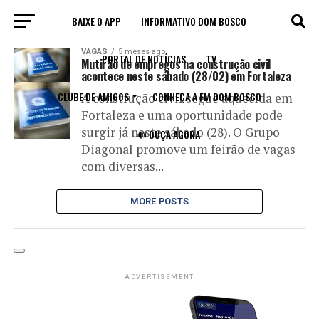
BAIXE O APP
INFORMATIVO DOM BOSCO
All posts tagged "Diagonal"
VAGAS
5 meses ago
PORTAL DE NOTÍCIAS
TV
Mutirão de empregos na construção civil
acontece neste sábado (28/02) em Fortaleza
CLUBE DE AMIGOS
CONHEÇA A FM DOM BOSCO
A construção civil segue aquecida em
Fortaleza e uma oportunidade pode
surgir já neste sábado (28). O Grupo
🔊 OUÇA AGORA
Diagonal promove um feirão de vagas
com diversas...
MORE POSTS
ADVERTISEMENT