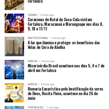
Fortaleza
CEARÁ
2 anos ago
Caravanas de Natal da Coca-Cola visitam
Fortaleza, Maracanaú e Maranguape nos dias 8,
9, 10 e 11/11
INSTITUCIONAL
3 anos ago
A luz que ilumina e protege: os benefícios das
Velas de Cera de Abelha
IGREJA
2 anos ago
Misericórdia Brasil acontece nos dias 5, 6 e 7 de
abril em Fortaleza
IGREJA
2 anos ago
Romaria Eucarística pela beatificação da serva
de Deus, Rosita Paiva, acontece no dia 26 de
maio
FORTALEZA
1 ano ago