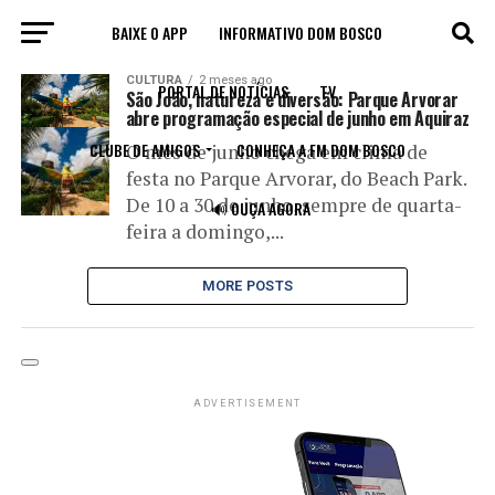
BAIXE O APP
INFORMATIVO DOM BOSCO
All posts tagged "Diversão"
CULTURA
2 meses ago
PORTAL DE NOTÍCIAS
TV
São João, natureza e diversão: Parque Arvorar
abre programação especial de junho em Aquiraz
CLUBE DE AMIGOS
CONHEÇA A FM DOM BOSCO
O mês de junho chega em clima de
festa no Parque Arvorar, do Beach Park.
De 10 a 30 de junho, sempre de quarta-
🔊 OUÇA AGORA
feira a domingo,...
MORE POSTS
ADVERTISEMENT