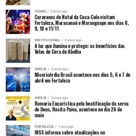
CEARÁ
2 anos ago
Caravanas de Natal da Coca-Cola visitam
Fortaleza, Maracanaú e Maranguape nos dias 8,
9, 10 e 11/11
INSTITUCIONAL
3 anos ago
A luz que ilumina e protege: os benefícios das
Velas de Cera de Abelha
IGREJA
2 anos ago
Misericórdia Brasil acontece nos dias 5, 6 e 7 de
abril em Fortaleza
IGREJA
2 anos ago
Romaria Eucarística pela beatificação da serva
de Deus, Rosita Paiva, acontece no dia 26 de
maio
FORTALEZA
1 ano ago
INSS informa sobre atualizações no