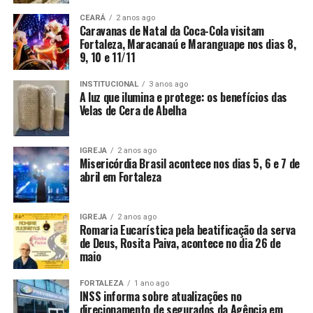
CEARÁ
2 anos ago
Caravanas de Natal da Coca-Cola visitam
Fortaleza, Maracanaú e Maranguape nos dias 8,
9, 10 e 11/11
INSTITUCIONAL
3 anos ago
A luz que ilumina e protege: os benefícios das
Velas de Cera de Abelha
IGREJA
2 anos ago
Misericórdia Brasil acontece nos dias 5, 6 e 7 de
abril em Fortaleza
IGREJA
2 anos ago
Romaria Eucarística pela beatificação da serva
de Deus, Rosita Paiva, acontece no dia 26 de
maio
FORTALEZA
1 ano ago
INSS informa sobre atualizações no
direcionamento de segurados da Agência em