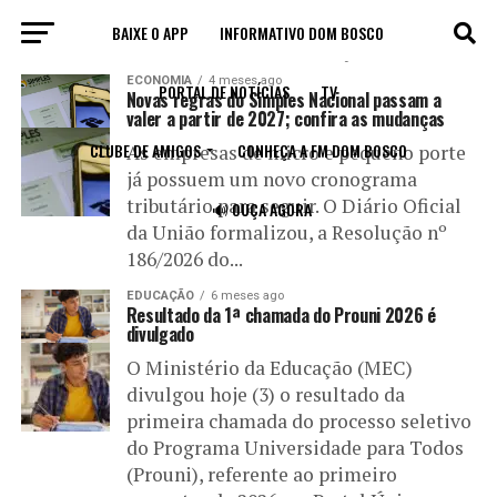
BAIXE O APP
INFORMATIVO DOM BOSCO
All posts tagged "divulgação"
ECONOMIA
4 meses ago
PORTAL DE NOTÍCIAS
TV
Novas regras do Simples Nacional passam a
valer a partir de 2027; confira as mudanças
CLUBE DE AMIGOS
CONHEÇA A FM DOM BOSCO
As empresas de micro e pequeno porte
já possuem um novo cronograma
tributário para seguir. O Diário Oficial
🔊 OUÇA AGORA
da União formalizou, a Resolução nº
186/2026 do...
EDUCAÇÃO
6 meses ago
Resultado da 1ª chamada do Prouni 2026 é
divulgado
O Ministério da Educação (MEC)
divulgou hoje (3) o resultado da
primeira chamada do processo seletivo
do Programa Universidade para Todos
(Prouni), referente ao primeiro