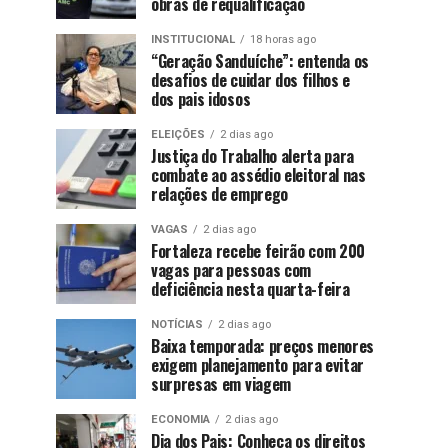
obras de requalificação
INSTITUCIONAL
18 horas ago
“Geração Sanduíche”: entenda os
desafios de cuidar dos filhos e
dos pais idosos
ELEIÇÕES
2 dias ago
Justiça do Trabalho alerta para
combate ao assédio eleitoral nas
relações de emprego
VAGAS
2 dias ago
Fortaleza recebe feirão com 200
vagas para pessoas com
deficiência nesta quarta-feira
NOTÍCIAS
2 dias ago
Baixa temporada: preços menores
exigem planejamento para evitar
surpresas em viagem
ECONOMIA
2 dias ago
Dia dos Pais: Conheça os direitos