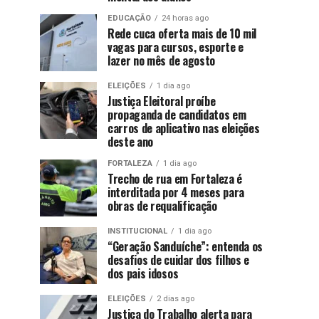
EDUCAÇÃO
24 horas ago
Rede cuca oferta mais de 10 mil
vagas para cursos, esporte e
lazer no mês de agosto
ELEIÇÕES
1 dia ago
Justiça Eleitoral proíbe
propaganda de candidatos em
carros de aplicativo nas eleições
deste ano
FORTALEZA
1 dia ago
Trecho de rua em Fortaleza é
interditada por 4 meses para
obras de requalificação
INSTITUCIONAL
1 dia ago
“Geração Sanduíche”: entenda os
desafios de cuidar dos filhos e
dos pais idosos
ELEIÇÕES
2 dias ago
Justiça do Trabalho alerta para