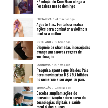
8ª edição do Cine Miau chega a
Fortaleza neste domingo
FORTALEZA
41 minutos ago
Agosto lilás: Fortaleza realiza
ações para combater a violência
contra a mulher
COTIDIANO
23 horas ago
Bloqueio de chamadas indesejadas
avança para novas regras de
verificação
ECONOMIA
23 horas ago
Pesquisa aponta que Dia dos Pais
deve movimentar R$ 29,7 bilhões
no comércio e serviços do país
EDUCAÇÃO
23 horas ago
Escolas ampliam ações de
conscientização sobre o uso de
tecnologias digitais e saúde
mental dos alunos