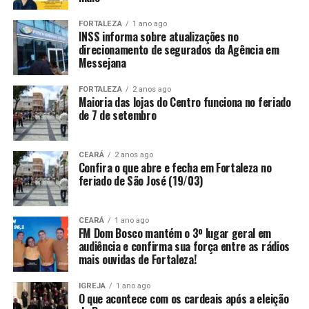
FORTALEZA
1 ano ago
INSS informa sobre atualizações no
direcionamento de segurados da Agência em
Messejana
FORTALEZA
2 anos ago
Maioria das lojas do Centro funciona no feriado
de 7 de setembro
CEARÁ
2 anos ago
Confira o que abre e fecha em Fortaleza no
feriado de São José (19/03)
CEARÁ
1 ano ago
FM Dom Bosco mantém o 3º lugar geral em
audiência e confirma sua força entre as rádios
mais ouvidas de Fortaleza!
IGREJA
1 ano ago
O que acontece com os cardeais após a eleição