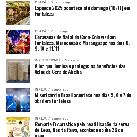
CEARÁ
9 meses ago
Expoece 2025 acontece até domingo (16/11) em
Fortaleza
CEARÁ
2 anos ago
Caravanas de Natal da Coca-Cola visitam
Fortaleza, Maracanaú e Maranguape nos dias 8,
9, 10 e 11/11
INSTITUCIONAL
3 anos ago
A luz que ilumina e protege: os benefícios das
Velas de Cera de Abelha
IGREJA
2 anos ago
Misericórdia Brasil acontece nos dias 5, 6 e 7 de
abril em Fortaleza
IGREJA
2 anos ago
Romaria Eucarística pela beatificação da serva
de Deus, Rosita Paiva, acontece no dia 26 de
maio