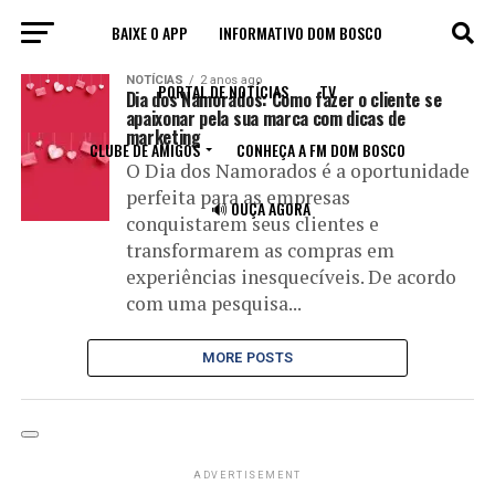
BAIXE O APP
INFORMATIVO DOM BOSCO
All posts tagged "estratégia"
NOTÍCIAS
2 anos ago
PORTAL DE NOTÍCIAS
TV
Dia dos Namorados: Como fazer o cliente se
apaixonar pela sua marca com dicas de
marketing
CLUBE DE AMIGOS
CONHEÇA A FM DOM BOSCO
O Dia dos Namorados é a oportunidade
perfeita para as empresas
🔊 OUÇA AGORA
conquistarem seus clientes e
transformarem as compras em
experiências inesquecíveis. De acordo
com uma pesquisa...
MORE POSTS
ADVERTISEMENT