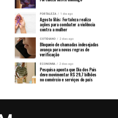
FORTALEZA
1 dia ago
Agosto lilás: Fortaleza realiza
ações para combater a violência
contra a mulher
COTIDIANO
2 dias ago
Bloqueio de chamadas indesejadas
avança para novas regras de
verificação
ECONOMIA
2 dias ago
Pesquisa aponta que Dia dos Pais
deve movimentar R$ 29,7 bilhões
no comércio e serviços do país