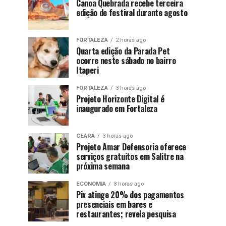
Canoa Quebrada recebe terceira
edição de festival durante agosto
FORTALEZA
2 horas ago
Quarta edição da Parada Pet
ocorre neste sábado no bairro
Itaperi
FORTALEZA
3 horas ago
Projeto Horizonte Digital é
inaugurado em Fortaleza
CEARÁ
3 horas ago
Projeto Amar Defensoria oferece
serviços gratuitos em Salitre na
próxima semana
ECONOMIA
3 horas ago
Pix atinge 20% dos pagamentos
presenciais em bares e
restaurantes; revela pesquisa