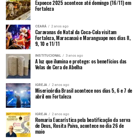
Expoece 2025 acontece até domingo (16/11) em
Fortaleza
CEARÁ
2 anos ago
Caravanas de Natal da Coca-Cola visitam
Fortaleza, Maracanaú e Maranguape nos dias 8,
9, 10 e 11/11
INSTITUCIONAL
3 anos ago
A luz que ilumina e protege: os benefícios das
Velas de Cera de Abelha
IGREJA
2 anos ago
Misericórdia Brasil acontece nos dias 5, 6 e 7 de
abril em Fortaleza
IGREJA
2 anos ago
Romaria Eucarística pela beatificação da serva
de Deus, Rosita Paiva, acontece no dia 26 de
maio