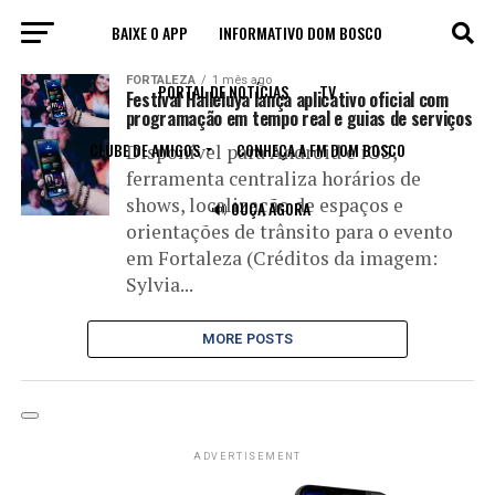
BAIXE O APP
INFORMATIVO DOM BOSCO
All posts tagged "ferramenta"
FORTALEZA
1 mês ago
PORTAL DE NOTÍCIAS
TV
Festival Halleluya lança aplicativo oficial com
programação em tempo real e guias de serviços
CLUBE DE AMIGOS
CONHEÇA A FM DOM BOSCO
Disponível para Android e iOS,
ferramenta centraliza horários de
shows, localização de espaços e
🔊 OUÇA AGORA
orientações de trânsito para o evento
em Fortaleza (Créditos da imagem:
Sylvia...
MORE POSTS
ADVERTISEMENT