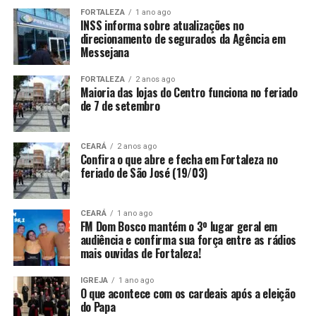
FORTALEZA
1 ano ago
INSS informa sobre atualizações no
direcionamento de segurados da Agência em
Messejana
FORTALEZA
2 anos ago
Maioria das lojas do Centro funciona no feriado
de 7 de setembro
CEARÁ
2 anos ago
Confira o que abre e fecha em Fortaleza no
feriado de São José (19/03)
CEARÁ
1 ano ago
FM Dom Bosco mantém o 3º lugar geral em
audiência e confirma sua força entre as rádios
mais ouvidas de Fortaleza!
IGREJA
1 ano ago
O que acontece com os cardeais após a eleição
do Papa