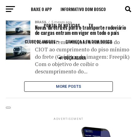
BAIXE O APP
INFORMATIVO DOM BOSCO
All posts tagged "frete"
BRASIL
5 meses ago
PORTAL DE NOTÍCIAS
TV
Novas diretrizes para o transporte rodoviário
de cargas entram em vigor em todo o país
CLUBE DE AMIGOS
CONHEÇA A FM DOM BOSCO
Novo sistema vincula a emissão do
CIOT ao cumprimento do piso mínimo
do frete (Créditos da imagem: Freepik)
🔊 OUÇA AGORA
Com o objetivo de coibir o
descumprimento do...
MORE POSTS
ADVERTISEMENT