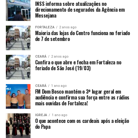
INSS informa sobre atualizações no
direcionamento de segurados da Agência em
Messejana
FORTALEZA
2 anos ago
Maioria das lojas do Centro funciona no feriado
de 7 de setembro
CEARÁ
2 anos ago
Confira o que abre e fecha em Fortaleza no
feriado de São José (19/03)
CEARÁ
1 ano ago
FM Dom Bosco mantém o 3º lugar geral em
audiência e confirma sua força entre as rádios
mais ouvidas de Fortaleza!
IGREJA
1 ano ago
O que acontece com os cardeais após a eleição
do Papa