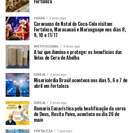
Fortaleza
CEARÁ
2 anos ago
Caravanas de Natal da Coca-Cola visitam
Fortaleza, Maracanaú e Maranguape nos dias 8,
9, 10 e 11/11
INSTITUCIONAL
3 anos ago
A luz que ilumina e protege: os benefícios das
Velas de Cera de Abelha
IGREJA
2 anos ago
Misericórdia Brasil acontece nos dias 5, 6 e 7 de
abril em Fortaleza
IGREJA
2 anos ago
Romaria Eucarística pela beatificação da serva
de Deus, Rosita Paiva, acontece no dia 26 de
maio
FORTALEZA
1 ano ago