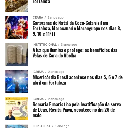
Fortaleza
CEARÁ
2 anos ago
Caravanas de Natal da Coca-Cola visitam
Fortaleza, Maracanaú e Maranguape nos dias 8,
9, 10 e 11/11
INSTITUCIONAL
3 anos ago
A luz que ilumina e protege: os benefícios das
Velas de Cera de Abelha
IGREJA
2 anos ago
Misericórdia Brasil acontece nos dias 5, 6 e 7 de
abril em Fortaleza
IGREJA
2 anos ago
Romaria Eucarística pela beatificação da serva
de Deus, Rosita Paiva, acontece no dia 26 de
maio
FORTALEZA
1 ano ago