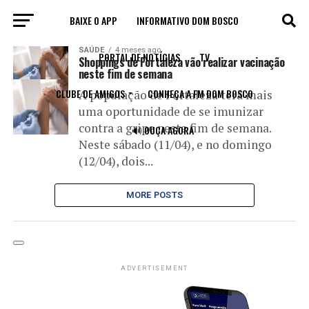
BAIXE O APP
INFORMATIVO DOM BOSCO
All posts tagged "grupo prioritário"
SAÚDE
4 meses ago
PORTAL DE NOTÍCIAS
TV
Shoppings de Fortaleza vão realizar vacinação
neste fim de semana
CLUBE DE AMIGOS
CONHEÇA A FM DOM BOSCO
A população de Fortaleza terá mais
uma oportunidade de se imunizar
contra a gripe neste fim de semana.
🔊 OUÇA AGORA
Neste sábado (11/04), e no domingo
(12/04), dois...
MORE POSTS
ADVERTISEMENT