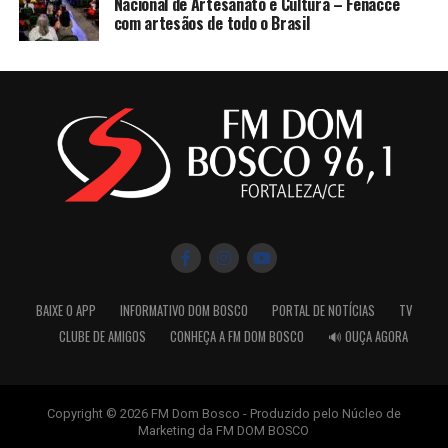
Nacional de Artesanato e Cultura – Fenacce
com artesãos de todo o Brasil
BAIXE O APP
INFORMATIVO DOM BOSCO
PORTAL DE NOTÍCIAS
TV
CLUBE DE AMIGOS
CONHEÇA A FM DOM BOSCO
🔊 OUÇA AGORA
Copyright © 2026 FM Dom Bosco - Produzido pelo Núcleo de
Marketing da FM DOM BOSCO