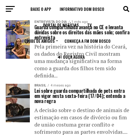
BAIXE O APP
INFORMATIVO DOM BOSCO
All posts tagged "guarda compartilhada"
ENTREVISTA DO DIA
1 mês ago
PORTAL DE NOTÍCIAS
TV
Guarda compartilhada avança no CE e levanta
dúvidas sobre os direitos das mães solo; confira
entrevista
CLUBE DE AMIGOS
CONHEÇA A FM DOM BOSCO
Pela primeira vez na história do Ceará,
os dados do Registro Civil mostram
🔊 OUÇA AGORA
uma mudança significativa na forma
como a guarda dos filhos tem sido
definida...
BRASIL
4 meses ago
Lei sobre guarda compartilhada de pets entra
em vigor nesta sexta-feira (17/04); entenda a
nova regra
A decisão sobre o destino de animais de
estimação em casos de divórcio ou fim
de união costuma gerar conflito e
sofrimento para as partes envolvidas....