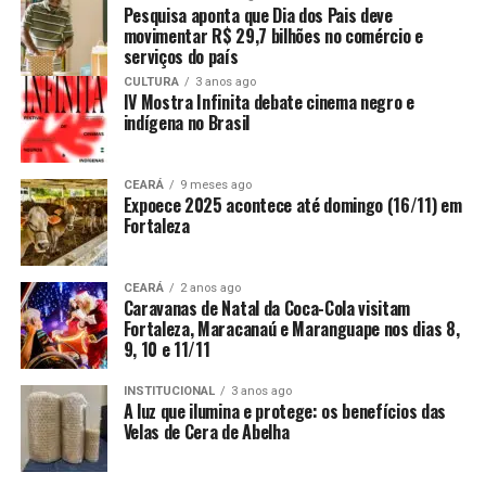
Pesquisa aponta que Dia dos Pais deve
movimentar R$ 29,7 bilhões no comércio e
serviços do país
CULTURA
3 anos ago
IV Mostra Infinita debate cinema negro e
indígena no Brasil
CEARÁ
9 meses ago
Expoece 2025 acontece até domingo (16/11) em
Fortaleza
CEARÁ
2 anos ago
Caravanas de Natal da Coca-Cola visitam
Fortaleza, Maracanaú e Maranguape nos dias 8,
9, 10 e 11/11
INSTITUCIONAL
3 anos ago
A luz que ilumina e protege: os benefícios das
Velas de Cera de Abelha