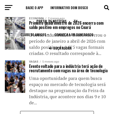
BAIXE O APP
INFORMATIVO DOM BOSCO
All posts tagged "Industria"
ECONOMIA
2 meses ago
PORTAL DE NOTÍCIAS
TV
Primeiro quadrimestre de 2026 encerra com
saldo positivo em empregos no Ceará
CLUBE DE AMIGOS
CONHEÇA A FM DOM BOSCO
O setor industrial do Ceará encerrou o
período de janeiro a abril de 2026 com
saldo positivo de 1.975 vagas formais
🔊 OUÇA AGORA
criadas. O resultado corresponde à...
VAGAS
5 meses ago
Evento voltado para a indústria terá ação de
recrutamento com vagas na área de tecnologia
Uma oportunidade para quem busca
espaço no mercado de tecnologia será
destaque na programação da Feira da
Indústria, que acontece nos dias 9 e 10
de...