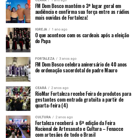
CEARÁ
1 ano ago
FM Dom Bosco mantém o 3º lugar geral em
audiência e confirma sua força entre as rádios
mais ouvidas de Fortaleza!
IGREJA
1 ano ago
O que acontece com os cardeais após a eleição
do Papa
FORTALEZA
3 anos ago
FM Dom Bosco celebra aniversário de 40 anos
de ordenação sacerdotal de padre Mauro
CEARÁ
2 anos ago
RioMar Fortaleza recebe Feira de produtos para
gestantes com entrada gratuita a partir de
quarta-feira (4)
CULTURA
2 anos ago
Fortaleza receberá a 6ª edição da Feira
Nacional de Artesanato e Cultura – Fenacce
com artesãos de todo o Brasil