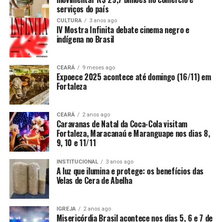
serviços do país
CULTURA
3 anos ago
IV Mostra Infinita debate cinema negro e
indígena no Brasil
CEARÁ
9 meses ago
Expoece 2025 acontece até domingo (16/11) em
Fortaleza
CEARÁ
2 anos ago
Caravanas de Natal da Coca-Cola visitam
Fortaleza, Maracanaú e Maranguape nos dias 8,
9, 10 e 11/11
INSTITUCIONAL
3 anos ago
A luz que ilumina e protege: os benefícios das
Velas de Cera de Abelha
IGREJA
2 anos ago
Misericórdia Brasil acontece nos dias 5, 6 e 7 de