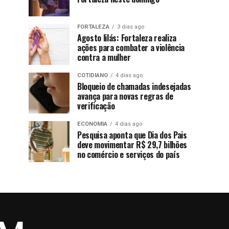
FORTALEZA
3 dias ago
Agosto lilás: Fortaleza realiza
ações para combater a violência
contra a mulher
COTIDIANO
4 dias ago
Bloqueio de chamadas indesejadas
avança para novas regras de
verificação
ECONOMIA
4 dias ago
Pesquisa aponta que Dia dos Pais
deve movimentar R$ 29,7 bilhões
no comércio e serviços do país