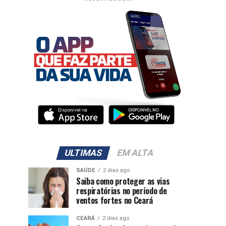
ULTIMAS
EM ALTA
SAÚDE
2 dias ago
Saiba como proteger as vias
respiratórias no período de
ventos fortes no Ceará
CEARÁ
2 dias ago