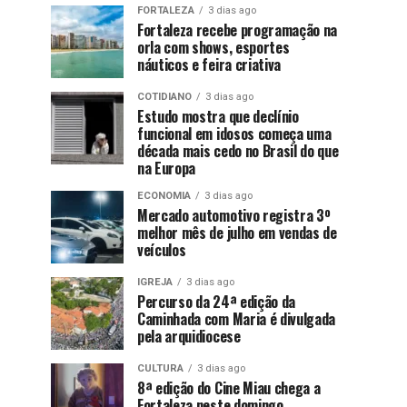
FORTALEZA
3 dias ago
Fortaleza recebe programação na
orla com shows, esportes
náuticos e feira criativa
COTIDIANO
3 dias ago
Estudo mostra que declínio
funcional em idosos começa uma
década mais cedo no Brasil do que
na Europa
ECONOMIA
3 dias ago
Mercado automotivo registra 3º
melhor mês de julho em vendas de
veículos
IGREJA
3 dias ago
Percurso da 24ª edição da
Caminhada com Maria é divulgada
pela arquidiocese
CULTURA
3 dias ago
8ª edição do Cine Miau chega a
Fortaleza neste domingo