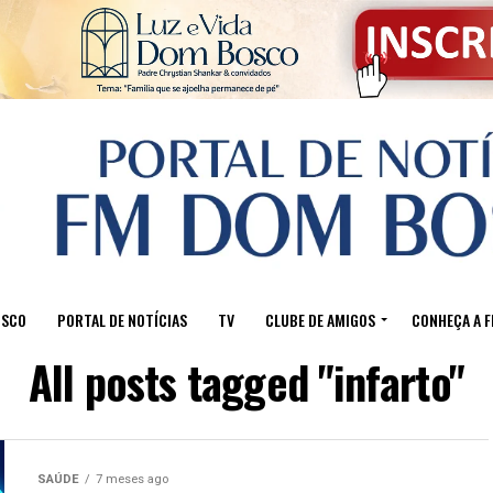
OSCO
PORTAL DE NOTÍCIAS
TV
CLUBE DE AMIGOS
CONHEÇA A 
All posts tagged "infarto"
SAÚDE
7 meses ago