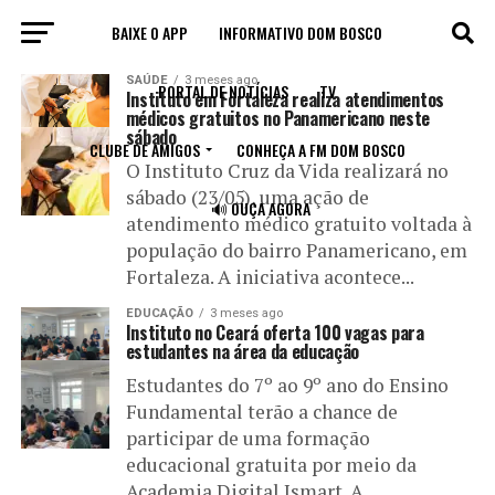
BAIXE O APP
INFORMATIVO DOM BOSCO
All posts tagged "instituto"
SAÚDE
3 meses ago
PORTAL DE NOTÍCIAS
TV
Instituto em Fortaleza realiza atendimentos
médicos gratuitos no Panamericano neste
sábado
CLUBE DE AMIGOS
CONHEÇA A FM DOM BOSCO
O Instituto Cruz da Vida realizará no
sábado (23/05), uma ação de
🔊 OUÇA AGORA
atendimento médico gratuito voltada à
população do bairro Panamericano, em
Fortaleza. A iniciativa acontece...
EDUCAÇÃO
3 meses ago
Instituto no Ceará oferta 100 vagas para
estudantes na área da educação
Estudantes do 7º ao 9º ano do Ensino
Fundamental terão a chance de
participar de uma formação
educacional gratuita por meio da
Academia Digital Ismart. A...