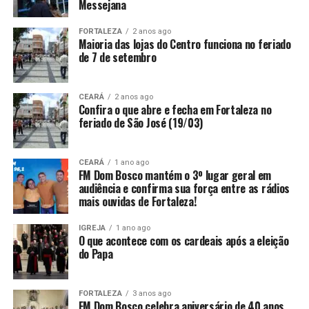
Messejana
FORTALEZA
2 anos ago
Maioria das lojas do Centro funciona no feriado
de 7 de setembro
CEARÁ
2 anos ago
Confira o que abre e fecha em Fortaleza no
feriado de São José (19/03)
CEARÁ
1 ano ago
FM Dom Bosco mantém o 3º lugar geral em
audiência e confirma sua força entre as rádios
mais ouvidas de Fortaleza!
IGREJA
1 ano ago
O que acontece com os cardeais após a eleição
do Papa
FORTALEZA
3 anos ago
FM Dom Bosco celebra aniversário de 40 anos