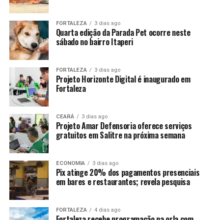
FORTALEZA
3 dias ago
Quarta edição da Parada Pet ocorre neste
sábado no bairro Itaperi
FORTALEZA
3 dias ago
Projeto Horizonte Digital é inaugurado em
Fortaleza
CEARÁ
3 dias ago
Projeto Amar Defensoria oferece serviços
gratuitos em Salitre na próxima semana
ECONOMIA
3 dias ago
Pix atinge 20% dos pagamentos presenciais
em bares e restaurantes; revela pesquisa
FORTALEZA
4 dias ago
Fortaleza recebe programação na orla com