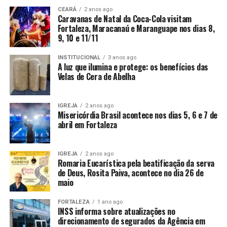
CEARÁ
2 anos ago
Caravanas de Natal da Coca-Cola visitam
Fortaleza, Maracanaú e Maranguape nos dias 8,
9, 10 e 11/11
INSTITUCIONAL
3 anos ago
A luz que ilumina e protege: os benefícios das
Velas de Cera de Abelha
IGREJA
2 anos ago
Misericórdia Brasil acontece nos dias 5, 6 e 7 de
abril em Fortaleza
IGREJA
2 anos ago
Romaria Eucarística pela beatificação da serva
de Deus, Rosita Paiva, acontece no dia 26 de
maio
FORTALEZA
1 ano ago
INSS informa sobre atualizações no
direcionamento de segurados da Agência em