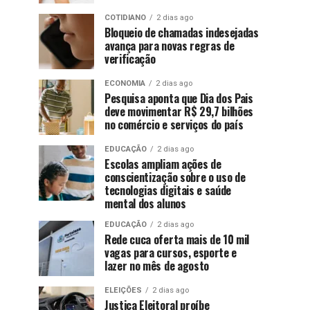
COTIDIANO
2 dias ago
Bloqueio de chamadas indesejadas
avança para novas regras de
verificação
ECONOMIA
2 dias ago
Pesquisa aponta que Dia dos Pais
deve movimentar R$ 29,7 bilhões
no comércio e serviços do país
EDUCAÇÃO
2 dias ago
Escolas ampliam ações de
conscientização sobre o uso de
tecnologias digitais e saúde
mental dos alunos
EDUCAÇÃO
2 dias ago
Rede cuca oferta mais de 10 mil
vagas para cursos, esporte e
lazer no mês de agosto
ELEIÇÕES
2 dias ago
Justiça Eleitoral proíbe