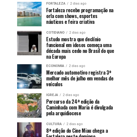
FORTALEZA
2 dias ago
Fortaleza recebe programação na
orla com shows, esportes
náuticos e feira criativa
COTIDIANO
2 dias ago
Estudo mostra que declínio
funcional em idosos começa uma
década mais cedo no Brasil do que
na Europa
ECONOMIA
2 dias ago
Mercado automotivo registra 3º
melhor mês de julho em vendas de
veículos
IGREJA
2 dias ago
Percurso da 24ª edição da
Caminhada com Maria é divulgada
pela arquidiocese
CULTURA
2 dias ago
8ª edição do Cine Miau chega a
Fortaleza neste domingo