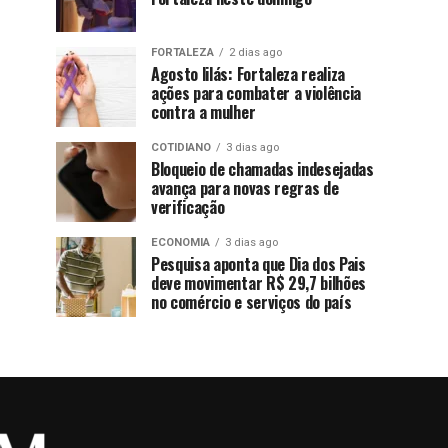
FORTALEZA
2 dias ago
Agosto lilás: Fortaleza realiza
ações para combater a violência
contra a mulher
COTIDIANO
3 dias ago
Bloqueio de chamadas indesejadas
avança para novas regras de
verificação
ECONOMIA
3 dias ago
Pesquisa aponta que Dia dos Pais
deve movimentar R$ 29,7 bilhões
no comércio e serviços do país