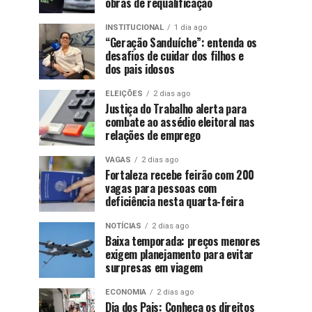
obras de requalificação
INSTITUCIONAL
1 dia ago
“Geração Sanduíche”: entenda os
desafios de cuidar dos filhos e
dos pais idosos
ELEIÇÕES
2 dias ago
Justiça do Trabalho alerta para
combate ao assédio eleitoral nas
relações de emprego
VAGAS
2 dias ago
Fortaleza recebe feirão com 200
vagas para pessoas com
deficiência nesta quarta-feira
NOTÍCIAS
2 dias ago
Baixa temporada: preços menores
exigem planejamento para evitar
surpresas em viagem
ECONOMIA
2 dias ago
Dia dos Pais: Conheça os direitos