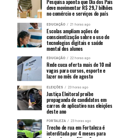
Pesquisa aponta que Dia dos Pais
deve movimentar R$ 29,7 bilhões
no comércio e serviços do país
EDUCAÇÃO
21 horas ago
Escolas ampliam ações de
conscientização sobre o uso de
tecnologias digitais e saúde
mental dos alunos
EDUCAÇÃO
22 horas ago
Rede cuca oferta mais de 10 mil
vagas para cursos, esporte e
lazer no mês de agosto
ELEIÇÕES
23 horas ago
Justiça Eleitoral proíbe
propaganda de candidatos em
carros de aplicativo nas eleições
deste ano
FORTALEZA
23 horas ago
Trecho de rua em Fortaleza é
interditada por 4 meses para