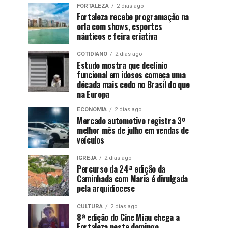
FORTALEZA
2 dias ago
Fortaleza recebe programação na
orla com shows, esportes
náuticos e feira criativa
COTIDIANO
2 dias ago
Estudo mostra que declínio
funcional em idosos começa uma
década mais cedo no Brasil do que
na Europa
ECONOMIA
2 dias ago
Mercado automotivo registra 3º
melhor mês de julho em vendas de
veículos
IGREJA
2 dias ago
Percurso da 24ª edição da
Caminhada com Maria é divulgada
pela arquidiocese
CULTURA
2 dias ago
8ª edição do Cine Miau chega a
Fortaleza neste domingo