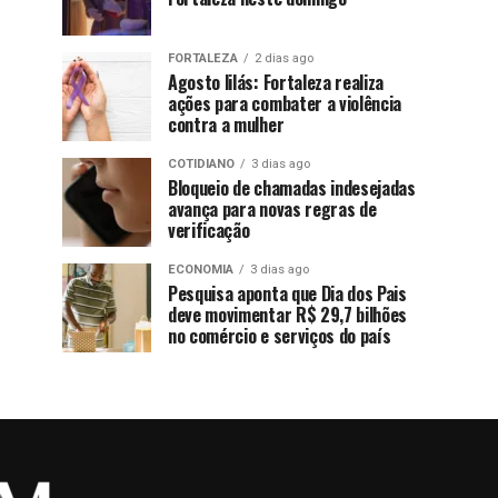
FORTALEZA
2 dias ago
Agosto lilás: Fortaleza realiza
ações para combater a violência
contra a mulher
COTIDIANO
3 dias ago
Bloqueio de chamadas indesejadas
avança para novas regras de
verificação
ECONOMIA
3 dias ago
Pesquisa aponta que Dia dos Pais
deve movimentar R$ 29,7 bilhões
no comércio e serviços do país