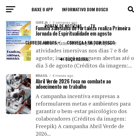
BAIXE O APP
INFORMATIVO DOM BOSCO
All posts tagged "jornada"
IGREJA
2 semanas ago
PORTAL DE NOTÍCIAS
TV
Família Salesiana de Fortaleza realiza Primeira
Jornada de Espiritualidade em agosto
CLUBE DE AMIGOS
CONHEÇA A FM DOM BOSCO
Evento reúne formação, oração e
atividades imersivas nos dias 7 e 8 de
agosto; inscrições seguem abertas até o
🔊 OUÇA AGORA
dia 3 de agosto (Créditos da imagem:...
BRASIL
4 meses ago
Abril Verde 2026 foca no combate ao
adoecimento no trabalho
A campanha incentiva empresas a
reformularem metas e ambientes para
garantir o bem-estar psicológico dos
colaboradores (Créditos da imagem:
Freepik) A campanha Abril Verde de
2026...