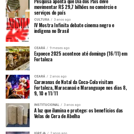
Pesquisa aponta que Dia dos Pais deve
movimentar R$ 29,7 bilhões no comércio e
serviços do país
CULTURA
3 anos ago
IV Mostra Infinita debate cinema negro e
indígena no Brasil
CEARÁ
9 meses ago
Expoece 2025 acontece até domingo (16/11) em
Fortaleza
CEARÁ
2 anos ago
Caravanas de Natal da Coca-Cola visitam
Fortaleza, Maracanaú e Maranguape nos dias 8,
9, 10 e 11/11
INSTITUCIONAL
3 anos ago
A luz que ilumina e protege: os benefícios das
Velas de Cera de Abelha
IGREJA
2 anos ago