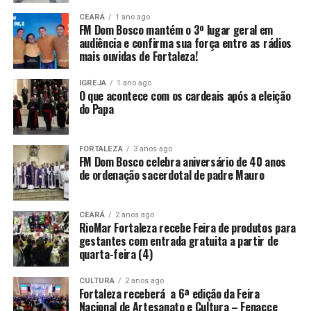
CEARÁ
1 ano ago
FM Dom Bosco mantém o 3º lugar geral em
audiência e confirma sua força entre as rádios
mais ouvidas de Fortaleza!
IGREJA
1 ano ago
O que acontece com os cardeais após a eleição
do Papa
FORTALEZA
3 anos ago
FM Dom Bosco celebra aniversário de 40 anos
de ordenação sacerdotal de padre Mauro
CEARÁ
2 anos ago
RioMar Fortaleza recebe Feira de produtos para
gestantes com entrada gratuita a partir de
quarta-feira (4)
CULTURA
2 anos ago
Fortaleza receberá a 6ª edição da Feira
Nacional de Artesanato e Cultura – Fenacce