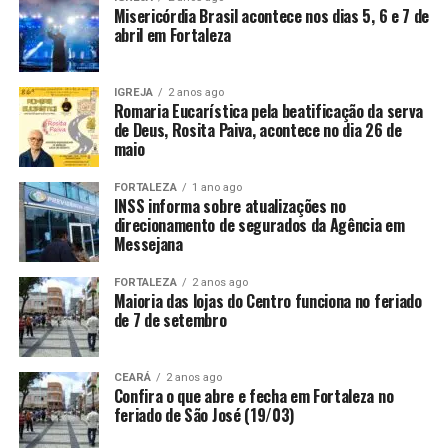
Misericórdia Brasil acontece nos dias 5, 6 e 7 de
abril em Fortaleza
IGREJA
2 anos ago
Romaria Eucarística pela beatificação da serva
de Deus, Rosita Paiva, acontece no dia 26 de
maio
FORTALEZA
1 ano ago
INSS informa sobre atualizações no
direcionamento de segurados da Agência em
Messejana
FORTALEZA
2 anos ago
Maioria das lojas do Centro funciona no feriado
de 7 de setembro
CEARÁ
2 anos ago
Confira o que abre e fecha em Fortaleza no
feriado de São José (19/03)