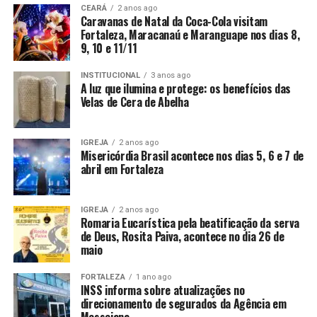
CEARÁ
2 anos ago
Caravanas de Natal da Coca-Cola visitam
Fortaleza, Maracanaú e Maranguape nos dias 8,
9, 10 e 11/11
INSTITUCIONAL
3 anos ago
A luz que ilumina e protege: os benefícios das
Velas de Cera de Abelha
IGREJA
2 anos ago
Misericórdia Brasil acontece nos dias 5, 6 e 7 de
abril em Fortaleza
IGREJA
2 anos ago
Romaria Eucarística pela beatificação da serva
de Deus, Rosita Paiva, acontece no dia 26 de
maio
FORTALEZA
1 ano ago
INSS informa sobre atualizações no
direcionamento de segurados da Agência em
Messejana