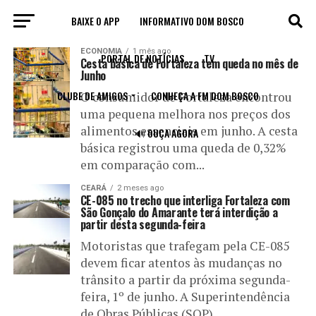
BAIXE O APP
INFORMATIVO DOM BOSCO
All posts tagged "Junho"
ECONOMIA
1 mês ago
PORTAL DE NOTÍCIAS
TV
Cesta básica de Fortaleza tem queda no mês de
Junho
CLUBE DE AMIGOS
CONHEÇA A FM DOM BOSCO
O consumidor de Fortaleza encontrou
uma pequena melhora nos preços dos
alimentos essenciais em junho. A cesta
🔊 OUÇA AGORA
básica registrou uma queda de 0,32%
em comparação com...
CEARÁ
2 meses ago
CE-085 no trecho que interliga Fortaleza com
São Gonçalo do Amarante terá interdição a
partir desta segunda-feira
Motoristas que trafegam pela CE-085
devem ficar atentos às mudanças no
trânsito a partir da próxima segunda-
feira, 1º de junho. A Superintendência
de Obras Públicas (SOP)...