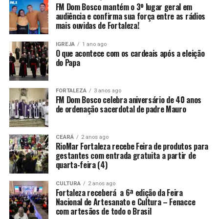
FM Dom Bosco mantém o 3º lugar geral em
audiência e confirma sua força entre as rádios
mais ouvidas de Fortaleza!
IGREJA
1 ano ago
O que acontece com os cardeais após a eleição
do Papa
FORTALEZA
3 anos ago
FM Dom Bosco celebra aniversário de 40 anos
de ordenação sacerdotal de padre Mauro
CEARÁ
2 anos ago
RioMar Fortaleza recebe Feira de produtos para
gestantes com entrada gratuita a partir de
quarta-feira (4)
CULTURA
2 anos ago
Fortaleza receberá a 6ª edição da Feira
Nacional de Artesanato e Cultura – Fenacce
com artesãos de todo o Brasil