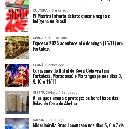
CULTURA
3 anos ago
IV Mostra Infinita debate cinema negro e
indígena no Brasil
CEARÁ
9 meses ago
Expoece 2025 acontece até domingo (16/11) em
Fortaleza
CEARÁ
2 anos ago
Caravanas de Natal da Coca-Cola visitam
Fortaleza, Maracanaú e Maranguape nos dias 8,
9, 10 e 11/11
INSTITUCIONAL
3 anos ago
A luz que ilumina e protege: os benefícios das
Velas de Cera de Abelha
IGREJA
2 anos ago
Misericórdia Brasil acontece nos dias 5, 6 e 7 de