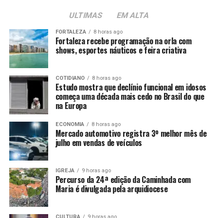
ULTIMAS
EM ALTA
FORTALEZA
8 horas ago
Fortaleza recebe programação na orla com
shows, esportes náuticos e feira criativa
COTIDIANO
8 horas ago
Estudo mostra que declínio funcional em idosos
começa uma década mais cedo no Brasil do que
na Europa
ECONOMIA
8 horas ago
Mercado automotivo registra 3º melhor mês de
julho em vendas de veículos
IGREJA
9 horas ago
Percurso da 24ª edição da Caminhada com
Maria é divulgada pela arquidiocese
CULTURA
9 horas ago