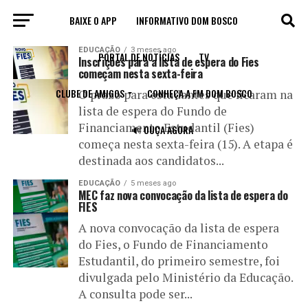
BAIXE O APP
INFORMATIVO DOM BOSCO
All posts tagged "lista de espera"
EDUCAÇÃO
3 meses ago
PORTAL DE NOTÍCIAS
TV
Inscrições para a lista de espera do Fies
começam nesta sexta-feira
CLUBE DE AMIGOS
CONHEÇA A FM DOM BOSCO
O prazo para estudantes que ficaram na
lista de espera do Fundo de
Financiamento Estudantil (Fies)
🔊 OUÇA AGORA
começa nesta sexta-feira (15). A etapa é
destinada aos candidatos...
EDUCAÇÃO
5 meses ago
MEC faz nova convocação da lista de espera do
FIES
A nova convocação da lista de espera
do Fies, o Fundo de Financiamento
Estudantil, do primeiro semestre, foi
divulgada pelo Ministério da Educação.
A consulta pode ser...