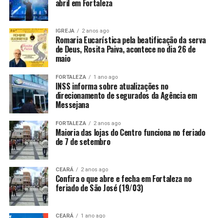
abril em Fortaleza
IGREJA
2 anos ago
Romaria Eucarística pela beatificação da serva
de Deus, Rosita Paiva, acontece no dia 26 de
maio
FORTALEZA
1 ano ago
INSS informa sobre atualizações no
direcionamento de segurados da Agência em
Messejana
FORTALEZA
2 anos ago
Maioria das lojas do Centro funciona no feriado
de 7 de setembro
CEARÁ
2 anos ago
Confira o que abre e fecha em Fortaleza no
feriado de São José (19/03)
CEARÁ
1 ano ago