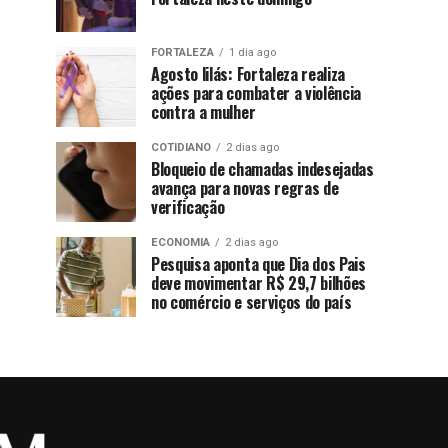
FORTALEZA
1 dia ago
Agosto lilás: Fortaleza realiza
ações para combater a violência
contra a mulher
COTIDIANO
2 dias ago
Bloqueio de chamadas indesejadas
avança para novas regras de
verificação
ECONOMIA
2 dias ago
Pesquisa aponta que Dia dos Pais
deve movimentar R$ 29,7 bilhões
no comércio e serviços do país