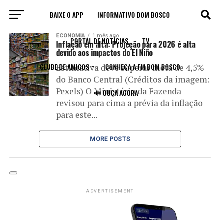
BAIXE O APP
INFORMATIVO DOM BOSCO
All posts tagged "mercado financeiro"
ECONOMIA
1 mês ago
PORTAL DE NOTÍCIAS
TV
Inflação em alta: Projeção para 2026 é alta
devido aos impactos do El Niño
CLUBE DE AMIGOS
CONHEÇA A FM DOM BOSCO
Estimativa deve superar meta de 4,5%
do Banco Central (Créditos da imagem:
Pexels) O Ministério da Fazenda
🔊 OUÇA AGORA
revisou para cima a prévia da inflação
para este...
MORE POSTS
ADVERTISEMENT