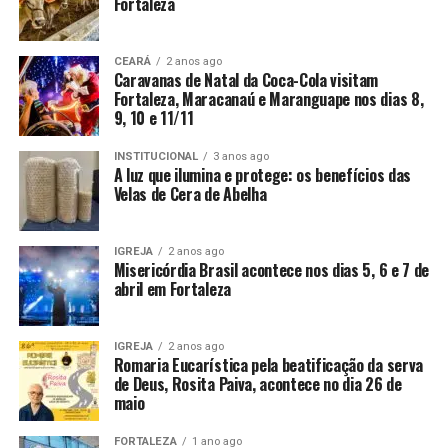
Fortaleza
CEARÁ
2 anos ago
Caravanas de Natal da Coca-Cola visitam
Fortaleza, Maracanaú e Maranguape nos dias 8,
9, 10 e 11/11
INSTITUCIONAL
3 anos ago
A luz que ilumina e protege: os benefícios das
Velas de Cera de Abelha
IGREJA
2 anos ago
Misericórdia Brasil acontece nos dias 5, 6 e 7 de
abril em Fortaleza
IGREJA
2 anos ago
Romaria Eucarística pela beatificação da serva
de Deus, Rosita Paiva, acontece no dia 26 de
maio
FORTALEZA
1 ano ago