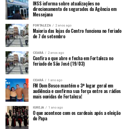
INSS informa sobre atualizações no
direcionamento de segurados da Agência em
Messejana
FORTALEZA
2 anos ago
Maioria das lojas do Centro funciona no feriado
de 7 de setembro
CEARÁ
2 anos ago
Confira o que abre e fecha em Fortaleza no
feriado de São José (19/03)
CEARÁ
1 ano ago
FM Dom Bosco mantém o 3º lugar geral em
audiência e confirma sua força entre as rádios
mais ouvidas de Fortaleza!
IGREJA
1 ano ago
O que acontece com os cardeais após a eleição
do Papa