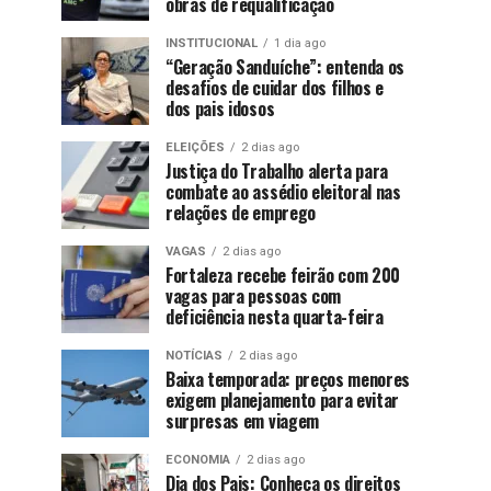
obras de requalificação
INSTITUCIONAL
1 dia ago
“Geração Sanduíche”: entenda os
desafios de cuidar dos filhos e
dos pais idosos
ELEIÇÕES
2 dias ago
Justiça do Trabalho alerta para
combate ao assédio eleitoral nas
relações de emprego
VAGAS
2 dias ago
Fortaleza recebe feirão com 200
vagas para pessoas com
deficiência nesta quarta-feira
NOTÍCIAS
2 dias ago
Baixa temporada: preços menores
exigem planejamento para evitar
surpresas em viagem
ECONOMIA
2 dias ago
Dia dos Pais: Conheça os direitos