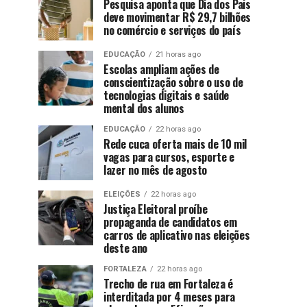
Pesquisa aponta que Dia dos Pais
deve movimentar R$ 29,7 bilhões
no comércio e serviços do país
EDUCAÇÃO
21 horas ago
Escolas ampliam ações de
conscientização sobre o uso de
tecnologias digitais e saúde
mental dos alunos
EDUCAÇÃO
22 horas ago
Rede cuca oferta mais de 10 mil
vagas para cursos, esporte e
lazer no mês de agosto
ELEIÇÕES
22 horas ago
Justiça Eleitoral proíbe
propaganda de candidatos em
carros de aplicativo nas eleições
deste ano
FORTALEZA
22 horas ago
Trecho de rua em Fortaleza é
interditada por 4 meses para