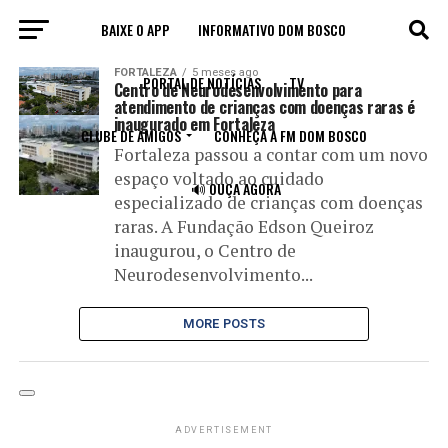
BAIXE O APP
INFORMATIVO DOM BOSCO
All posts tagged "Nami"
FORTALEZA
5 meses ago
PORTAL DE NOTÍCIAS
TV
Centro de Neurodesenvolvimento para
atendimento de crianças com doenças raras é
inaugurado em Fortaleza
CLUBE DE AMIGOS
CONHEÇA A FM DOM BOSCO
Fortaleza passou a contar com um novo
espaço voltado ao cuidado
🔊 OUÇA AGORA
especializado de crianças com doenças
raras. A Fundação Edson Queiroz
inaugurou, o Centro de
Neurodesenvolvimento...
MORE POSTS
ADVERTISEMENT