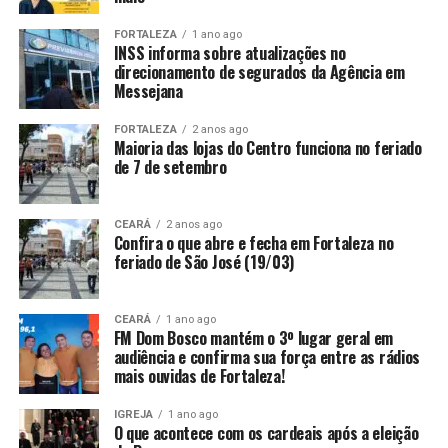
FORTALEZA
1 ano ago
INSS informa sobre atualizações no
direcionamento de segurados da Agência em
Messejana
FORTALEZA
2 anos ago
Maioria das lojas do Centro funciona no feriado
de 7 de setembro
CEARÁ
2 anos ago
Confira o que abre e fecha em Fortaleza no
feriado de São José (19/03)
CEARÁ
1 ano ago
FM Dom Bosco mantém o 3º lugar geral em
audiência e confirma sua força entre as rádios
mais ouvidas de Fortaleza!
IGREJA
1 ano ago
O que acontece com os cardeais após a eleição