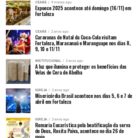
CEARÁ
9 meses ago
Expoece 2025 acontece até domingo (16/11) em
Fortaleza
CEARÁ
2 anos ago
Caravanas de Natal da Coca-Cola visitam
Fortaleza, Maracanaú e Maranguape nos dias 8,
9, 10 e 11/11
INSTITUCIONAL
3 anos ago
A luz que ilumina e protege: os benefícios das
Velas de Cera de Abelha
IGREJA
2 anos ago
Misericórdia Brasil acontece nos dias 5, 6 e 7 de
abril em Fortaleza
IGREJA
2 anos ago
Romaria Eucarística pela beatificação da serva
de Deus, Rosita Paiva, acontece no dia 26 de
maio