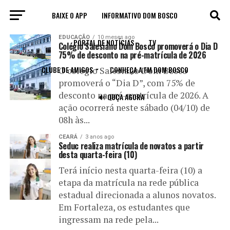
BAIXE O APP
INFORMATIVO DOM BOSCO
All posts tagged "novatos"
EDUCAÇÃO
10 meses ago
PORTAL DE NOTÍCIAS
TV
Colégio Salesiano Dom Bosco promoverá o Dia D
75% de desconto na pré-matrícula de 2026
CLUBE DE AMIGOS
CONHEÇA A FM DOM BOSCO
O colégio Salesiano Dom Bosco
promoverá o “Dia D”, com 75% de
desconto na pré-matrícula de 2026. A
🔊 OUÇA AGORA
ação ocorrerá neste sábado (04/10) de
08h às...
CEARÁ
3 anos ago
Seduc realiza matrícula de novatos a partir
desta quarta-feira (10)
Terá início nesta quarta-feira (10) a
etapa da matrícula na rede pública
estadual direcionada a alunos novatos.
Em Fortaleza, os estudantes que
ingressam na rede pela...