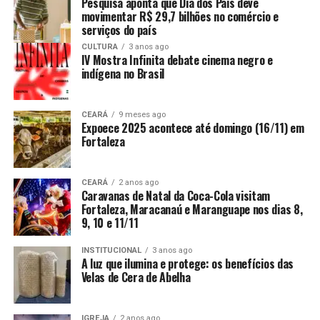
Pesquisa aponta que Dia dos Pais deve
movimentar R$ 29,7 bilhões no comércio e
serviços do país
CULTURA
3 anos ago
IV Mostra Infinita debate cinema negro e
indígena no Brasil
CEARÁ
9 meses ago
Expoece 2025 acontece até domingo (16/11) em
Fortaleza
CEARÁ
2 anos ago
Caravanas de Natal da Coca-Cola visitam
Fortaleza, Maracanaú e Maranguape nos dias 8,
9, 10 e 11/11
INSTITUCIONAL
3 anos ago
A luz que ilumina e protege: os benefícios das
Velas de Cera de Abelha
IGREJA
2 anos ago