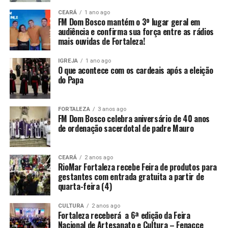
CEARÁ
1 ano ago
FM Dom Bosco mantém o 3º lugar geral em
audiência e confirma sua força entre as rádios
mais ouvidas de Fortaleza!
IGREJA
1 ano ago
O que acontece com os cardeais após a eleição
do Papa
FORTALEZA
3 anos ago
FM Dom Bosco celebra aniversário de 40 anos
de ordenação sacerdotal de padre Mauro
CEARÁ
2 anos ago
RioMar Fortaleza recebe Feira de produtos para
gestantes com entrada gratuita a partir de
quarta-feira (4)
CULTURA
2 anos ago
Fortaleza receberá a 6ª edição da Feira
Nacional de Artesanato e Cultura – Fenacce