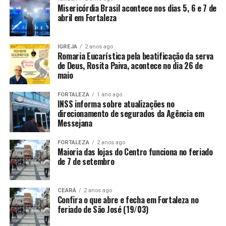
Misericórdia Brasil acontece nos dias 5, 6 e 7 de
abril em Fortaleza
IGREJA
2 anos ago
Romaria Eucarística pela beatificação da serva
de Deus, Rosita Paiva, acontece no dia 26 de
maio
FORTALEZA
1 ano ago
INSS informa sobre atualizações no
direcionamento de segurados da Agência em
Messejana
FORTALEZA
2 anos ago
Maioria das lojas do Centro funciona no feriado
de 7 de setembro
CEARÁ
2 anos ago
Confira o que abre e fecha em Fortaleza no
feriado de São José (19/03)