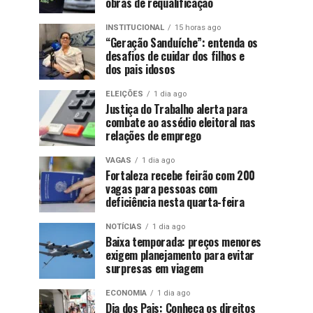
obras de requalificação
INSTITUCIONAL
15 horas ago
“Geração Sanduíche”: entenda os
desafios de cuidar dos filhos e
dos pais idosos
ELEIÇÕES
1 dia ago
Justiça do Trabalho alerta para
combate ao assédio eleitoral nas
relações de emprego
VAGAS
1 dia ago
Fortaleza recebe feirão com 200
vagas para pessoas com
deficiência nesta quarta-feira
NOTÍCIAS
1 dia ago
Baixa temporada: preços menores
exigem planejamento para evitar
surpresas em viagem
ECONOMIA
1 dia ago
Dia dos Pais: Conheça os direitos