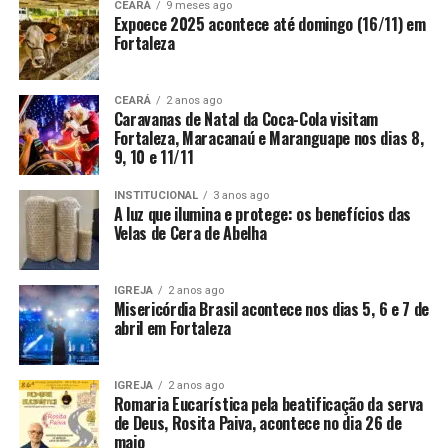
CEARÁ
9 meses ago
Expoece 2025 acontece até domingo (16/11) em
Fortaleza
CEARÁ
2 anos ago
Caravanas de Natal da Coca-Cola visitam
Fortaleza, Maracanaú e Maranguape nos dias 8,
9, 10 e 11/11
INSTITUCIONAL
3 anos ago
A luz que ilumina e protege: os benefícios das
Velas de Cera de Abelha
IGREJA
2 anos ago
Misericórdia Brasil acontece nos dias 5, 6 e 7 de
abril em Fortaleza
IGREJA
2 anos ago
Romaria Eucarística pela beatificação da serva
de Deus, Rosita Paiva, acontece no dia 26 de
maio