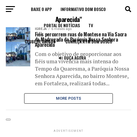
BAIXE O APP
INFORMATIVO DOM BOSCO
All posts tagged "Paróquia Nossa Senhora
Aparecida"
PORTAL DE NOTÍCIAS
TV
IGREJA
6 meses ago
Fiéis percorrem ruas do Montese na Via Sacra
da Madrugada da Paróquia Nossa Senhora
CLUBE DE AMIGOS
CONHEÇA A FM DOM BOSCO
Aparecida
Com o objetivo de proporcionar aos
🔊 OUÇA AGORA
fiéis uma vivência mais intensa do
Tempo da Quaresma, a Paróquia Nossa
Senhora Aparecida, no bairro Montese,
em Fortaleza, realizará todas...
MORE POSTS
ADVERTISEMENT