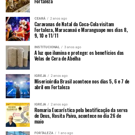
Fortaleza
CEARÁ
2 anos ago
Caravanas de Natal da Coca-Cola visitam
Fortaleza, Maracanaú e Maranguape nos dias 8,
9, 10 e 11/11
INSTITUCIONAL
3 anos ago
A luz que ilumina e protege: os benefícios das
Velas de Cera de Abelha
IGREJA
2 anos ago
Misericórdia Brasil acontece nos dias 5, 6 e 7 de
abril em Fortaleza
IGREJA
2 anos ago
Romaria Eucarística pela beatificação da serva
de Deus, Rosita Paiva, acontece no dia 26 de
maio
FORTALEZA
1 ano ago