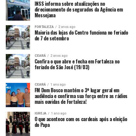
INSS informa sobre atualizações no
direcionamento de segurados da Agência em
Messejana
FORTALEZA
2 anos ago
Maioria das lojas do Centro funciona no feriado
de 7 de setembro
CEARÁ
2 anos ago
Confira o que abre e fecha em Fortaleza no
feriado de São José (19/03)
CEARÁ
1 ano ago
FM Dom Bosco mantém o 3º lugar geral em
audiência e confirma sua força entre as rádios
mais ouvidas de Fortaleza!
IGREJA
1 ano ago
O que acontece com os cardeais após a eleição
do Papa