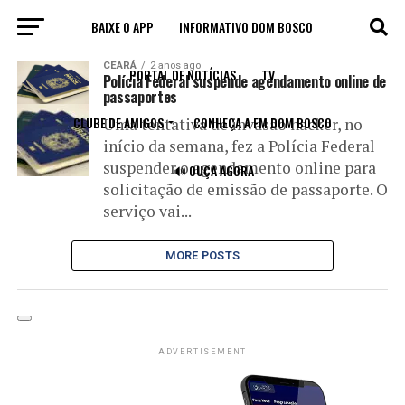
BAIXE O APP
INFORMATIVO DOM BOSCO
All posts tagged "passaporte"
CEARÁ
2 anos ago
PORTAL DE NOTÍCIAS
TV
Polícia Federal suspende agendamento online de
passaportes
CLUBE DE AMIGOS
CONHEÇA A FM DOM BOSCO
Uma tentativa de invasão hacker, no
início da semana, fez a Polícia Federal
suspender o agendamento online para
🔊 OUÇA AGORA
solicitação de emissão de passaporte. O
serviço vai...
MORE POSTS
ADVERTISEMENT