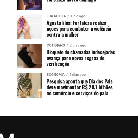
FORTALEZA
1 dia ago
Agosto lilás: Fortaleza realiza
ações para combater a violência
contra a mulher
COTIDIANO
2 dias ago
Bloqueio de chamadas indesejadas
avança para novas regras de
verificação
ECONOMIA
2 dias ago
Pesquisa aponta que Dia dos Pais
deve movimentar R$ 29,7 bilhões
no comércio e serviços do país