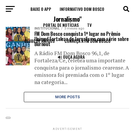
BAIXE O APP
INFORMATIVO DOM BOSCO
All posts tagged "Prêmio Unimed Fortaleza de
Jornalismo"
PORTAL DE NOTÍCIAS
TV
INSTITUCIONAL
3 meses ago
FM Dom Bosco conquista 1º lugar no Prêmio
Unimed Fortaleza de Jornalismo com série sobre
CLUBE DE AMIGOS
CONHEÇA A FM DOM BOSCO
Burnout
A Rádio FM Dom Bosco 96,1, de
🔊 OUÇA AGORA
Fortaleza/Ce, celebra uma importante
conquista para o jornalismo cearense. A
emissora foi premiada com o 1º lugar
na categoria...
MORE POSTS
ADVERTISEMENT