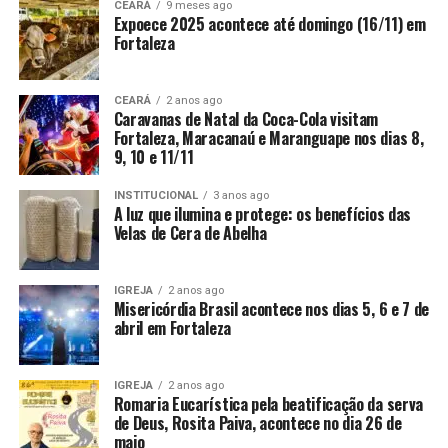
CEARÁ
9 meses ago
Expoece 2025 acontece até domingo (16/11) em
Fortaleza
CEARÁ
2 anos ago
Caravanas de Natal da Coca-Cola visitam
Fortaleza, Maracanaú e Maranguape nos dias 8,
9, 10 e 11/11
INSTITUCIONAL
3 anos ago
A luz que ilumina e protege: os benefícios das
Velas de Cera de Abelha
IGREJA
2 anos ago
Misericórdia Brasil acontece nos dias 5, 6 e 7 de
abril em Fortaleza
IGREJA
2 anos ago
Romaria Eucarística pela beatificação da serva
de Deus, Rosita Paiva, acontece no dia 26 de
maio