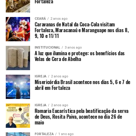
Fortaleza
CEARÁ
2 anos ago
Caravanas de Natal da Coca-Cola visitam
Fortaleza, Maracanaú e Maranguape nos dias 8,
9, 10 e 11/11
INSTITUCIONAL
3 anos ago
A luz que ilumina e protege: os benefícios das
Velas de Cera de Abelha
IGREJA
2 anos ago
Misericórdia Brasil acontece nos dias 5, 6 e 7 de
abril em Fortaleza
IGREJA
2 anos ago
Romaria Eucarística pela beatificação da serva
de Deus, Rosita Paiva, acontece no dia 26 de
maio
FORTALEZA
1 ano ago