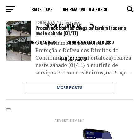
BAIXE O APP
INFORMATIVO DOM BOSCO
All posts tagged "Procon nos Bairros"
FORTALEZA
9 meses ago
PORTAL DE NOTÍCIAS
TV
Procon nos Bairros chega ao Jardim Iracema
neste sábado (01/11)
CLUBE DE AMIGOS
CONHEÇA A FM DOM BOSCO
O Departamento Municipal de
Proteção e Defesa dos Direitos do
Consumidor (Procon Fortaleza) realiza
🔊 OUÇA AGORA
neste sábado (01/11) o mutirão de
serviços Procon nos Bairros, na Praça...
MORE POSTS
ADVERTISEMENT