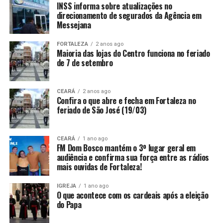
INSS informa sobre atualizações no
direcionamento de segurados da Agência em
Messejana
FORTALEZA
2 anos ago
Maioria das lojas do Centro funciona no feriado
de 7 de setembro
CEARÁ
2 anos ago
Confira o que abre e fecha em Fortaleza no
feriado de São José (19/03)
CEARÁ
1 ano ago
FM Dom Bosco mantém o 3º lugar geral em
audiência e confirma sua força entre as rádios
mais ouvidas de Fortaleza!
IGREJA
1 ano ago
O que acontece com os cardeais após a eleição
do Papa