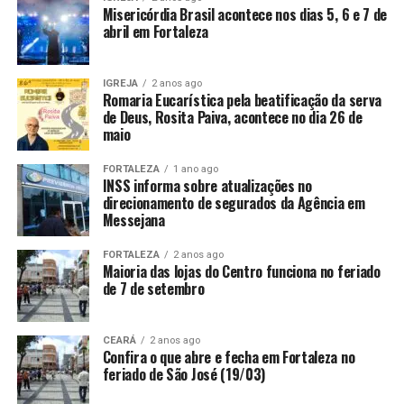
Misericórdia Brasil acontece nos dias 5, 6 e 7 de
abril em Fortaleza
IGREJA
2 anos ago
Romaria Eucarística pela beatificação da serva
de Deus, Rosita Paiva, acontece no dia 26 de
maio
FORTALEZA
1 ano ago
INSS informa sobre atualizações no
direcionamento de segurados da Agência em
Messejana
FORTALEZA
2 anos ago
Maioria das lojas do Centro funciona no feriado
de 7 de setembro
CEARÁ
2 anos ago
Confira o que abre e fecha em Fortaleza no
feriado de São José (19/03)