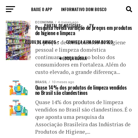
BAIXE O APP
INFORMATIVO DOM BOSCO
All posts tagged "produtos de limpeza"
ECONOMIA
4 meses ago
PORTAL DE NOTÍCIAS
TV
Pesquisa revela variação de preços em produtos
de higiene e limpeza
CLUBE DE AMIGOS
CONHEÇA A FM DOM BOSCO
Os preços de itens básicos de higiene
pessoal e limpeza doméstica
continuam pesando no bolso dos
🔊 OUÇA AGORA
consumidores em Fortaleza. Além do
custo elevado, a grande diferença...
BRASIL
10 meses ago
Quase 14% dos produtos de limpeza vendidos
no Brasil são clandestinos
Quase 14% dos produtos de limpeza
vendidos no Brasil são clandestinos. É o
que aponta uma pesquisa da
Associação Brasileira das Indústrias de
Produtos de Higiene,...