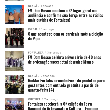
CEARÁ
1 ano ago
FM Dom Bosco mantém o 3º lugar geral em
audiência e confirma sua força entre as rádios
mais ouvidas de Fortaleza!
IGREJA
1 ano ago
O que acontece com os cardeais após a eleição
do Papa
FORTALEZA
3 anos ago
FM Dom Bosco celebra aniversário de 40 anos
de ordenação sacerdotal de padre Mauro
CEARÁ
2 anos ago
RioMar Fortaleza recebe Feira de produtos para
gestantes com entrada gratuita a partir de
quarta-feira (4)
CULTURA
2 anos ago
Fortaleza receberá a 6ª edição da Feira
Nacional de Artesanato e Cultura – Fenacce