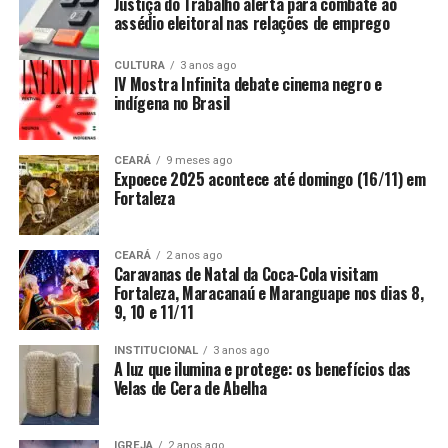
Justiça do Trabalho alerta para combate ao
assédio eleitoral nas relações de emprego
CULTURA
3 anos ago
IV Mostra Infinita debate cinema negro e
indígena no Brasil
CEARÁ
9 meses ago
Expoece 2025 acontece até domingo (16/11) em
Fortaleza
CEARÁ
2 anos ago
Caravanas de Natal da Coca-Cola visitam
Fortaleza, Maracanaú e Maranguape nos dias 8,
9, 10 e 11/11
INSTITUCIONAL
3 anos ago
A luz que ilumina e protege: os benefícios das
Velas de Cera de Abelha
IGREJA
2 anos ago