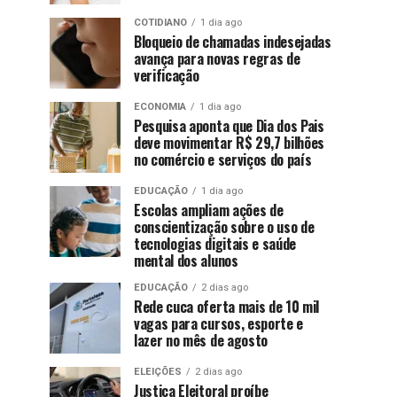
COTIDIANO
1 dia ago
Bloqueio de chamadas indesejadas
avança para novas regras de
verificação
ECONOMIA
1 dia ago
Pesquisa aponta que Dia dos Pais
deve movimentar R$ 29,7 bilhões
no comércio e serviços do país
EDUCAÇÃO
1 dia ago
Escolas ampliam ações de
conscientização sobre o uso de
tecnologias digitais e saúde
mental dos alunos
EDUCAÇÃO
2 dias ago
Rede cuca oferta mais de 10 mil
vagas para cursos, esporte e
lazer no mês de agosto
ELEIÇÕES
2 dias ago
Justiça Eleitoral proíbe