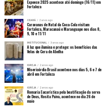
Expoece 2025 acontece até domingo (16/11) em
Fortaleza
CEARÁ
2 anos ago
Caravanas de Natal da Coca-Cola visitam
Fortaleza, Maracanaú e Maranguape nos dias 8,
9, 10 e 11/11
INSTITUCIONAL
3 anos ago
A luz que ilumina e protege: os benefícios das
Velas de Cera de Abelha
IGREJA
2 anos ago
Misericórdia Brasil acontece nos dias 5, 6 e 7 de
abril em Fortaleza
IGREJA
2 anos ago
Romaria Eucarística pela beatificação da serva
de Deus, Rosita Paiva, acontece no dia 26 de
maio