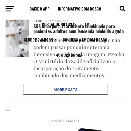
BAIXE O APP
INFORMATIVO DOM BOSCO
All posts tagged "quimioterapia"
SAÚDE
2 meses ago
PORTAL DE NOTÍCIAS
TV
SUS incorpora tratamento combinado para
pacientes adultos com leucemia mieloide aguda
CLUBE DE AMIGOS
CONHEÇA A FM DOM BOSCO
Medida beneficiará pacientes que não
podem passar por quimioterapia
intensiva (Créditos da imagem: Pexels)
🔊 OUÇA AGORA
O Ministério da Saúde oficializou a
incorporação do tratamento
combinado dos medicamentos...
MORE POSTS
ADVERTISEMENT