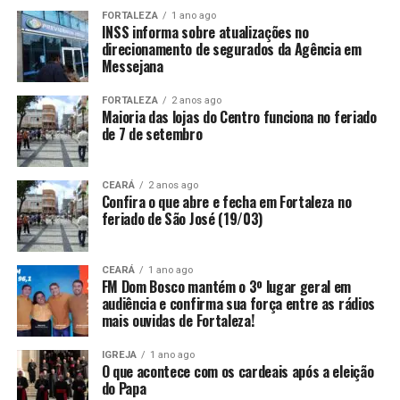
FORTALEZA
1 ano ago
INSS informa sobre atualizações no
direcionamento de segurados da Agência em
Messejana
FORTALEZA
2 anos ago
Maioria das lojas do Centro funciona no feriado
de 7 de setembro
CEARÁ
2 anos ago
Confira o que abre e fecha em Fortaleza no
feriado de São José (19/03)
CEARÁ
1 ano ago
FM Dom Bosco mantém o 3º lugar geral em
audiência e confirma sua força entre as rádios
mais ouvidas de Fortaleza!
IGREJA
1 ano ago
O que acontece com os cardeais após a eleição
do Papa