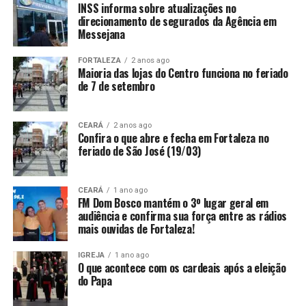
INSS informa sobre atualizações no
direcionamento de segurados da Agência em
Messejana
FORTALEZA
2 anos ago
Maioria das lojas do Centro funciona no feriado
de 7 de setembro
CEARÁ
2 anos ago
Confira o que abre e fecha em Fortaleza no
feriado de São José (19/03)
CEARÁ
1 ano ago
FM Dom Bosco mantém o 3º lugar geral em
audiência e confirma sua força entre as rádios
mais ouvidas de Fortaleza!
IGREJA
1 ano ago
O que acontece com os cardeais após a eleição
do Papa