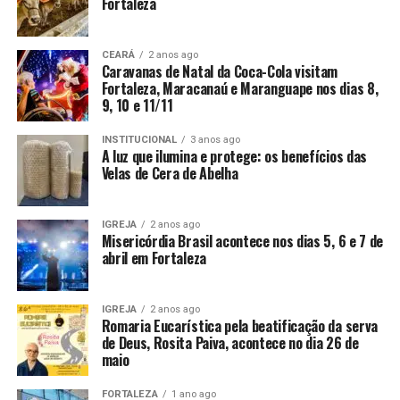
Fortaleza
CEARÁ
2 anos ago
Caravanas de Natal da Coca-Cola visitam
Fortaleza, Maracanaú e Maranguape nos dias 8,
9, 10 e 11/11
INSTITUCIONAL
3 anos ago
A luz que ilumina e protege: os benefícios das
Velas de Cera de Abelha
IGREJA
2 anos ago
Misericórdia Brasil acontece nos dias 5, 6 e 7 de
abril em Fortaleza
IGREJA
2 anos ago
Romaria Eucarística pela beatificação da serva
de Deus, Rosita Paiva, acontece no dia 26 de
maio
FORTALEZA
1 ano ago