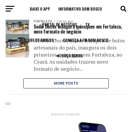
BAIXE O APP
INFORMATIVO DOM BOSCO
All posts tagged "quisque"
FORTALEZA
2 anos ago
PORTAL DE NOTÍCIAS
TV
Sodiê Doces inaugura quiosques em Fortaleza,
novo formato de negócio
CLUBE DE AMIGOS
CONHEÇA A FM DOM BOSCO
A Sodiê Doces, maior franquia de bolos
artesanais do país, inaugura os dois
primeiros quiosques em Fortaleza, no
🔊 OUÇA AGORA
Ceará. As unidades trazem novo
formato de negócio...
MORE POSTS
ADVERTISEMENT