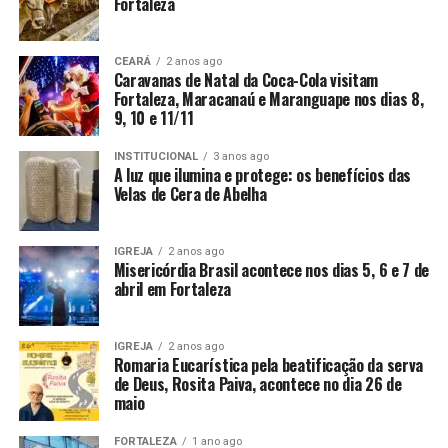
Fortaleza
CEARÁ
2 anos ago
Caravanas de Natal da Coca-Cola visitam
Fortaleza, Maracanaú e Maranguape nos dias 8,
9, 10 e 11/11
INSTITUCIONAL
3 anos ago
A luz que ilumina e protege: os benefícios das
Velas de Cera de Abelha
IGREJA
2 anos ago
Misericórdia Brasil acontece nos dias 5, 6 e 7 de
abril em Fortaleza
IGREJA
2 anos ago
Romaria Eucarística pela beatificação da serva
de Deus, Rosita Paiva, acontece no dia 26 de
maio
FORTALEZA
1 ano ago