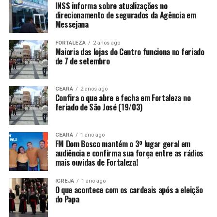
INSS informa sobre atualizações no
direcionamento de segurados da Agência em
Messejana
FORTALEZA
2 anos ago
Maioria das lojas do Centro funciona no feriado
de 7 de setembro
CEARÁ
2 anos ago
Confira o que abre e fecha em Fortaleza no
feriado de São José (19/03)
CEARÁ
1 ano ago
FM Dom Bosco mantém o 3º lugar geral em
audiência e confirma sua força entre as rádios
mais ouvidas de Fortaleza!
IGREJA
1 ano ago
O que acontece com os cardeais após a eleição
do Papa