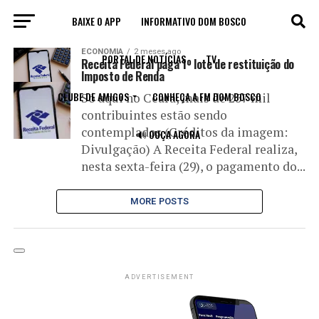
BAIXE O APP
INFORMATIVO DOM BOSCO
All posts tagged "receita"
ECONOMIA
2 meses ago
PORTAL DE NOTÍCIAS
TV
Receita Federal paga 1º lote de restituição do
Imposto de Renda
CLUBE DE AMIGOS
CONHEÇA A FM DOM BOSCO
Só aqui no Ceará, mais de 257 mil
contribuintes estão sendo
contemplados (Créditos da imagem:
🔊 OUÇA AGORA
Divulgação) A Receita Federal realiza,
nesta sexta-feira (29), o pagamento do...
MORE POSTS
ADVERTISEMENT