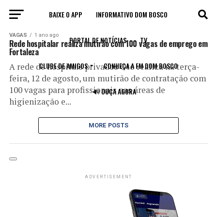
BAIXE O APP
INFORMATIVO DOM BOSCO
All posts tagged "rede hospitalar"
VAGAS
1 ano ago
PORTAL DE NOTÍCIAS
TV
Rede hospitalar realiza mutirão com 100 vagas de emprego em
Fortaleza
CLUBE DE AMIGOS
CONHEÇA A FM DOM BOSCO
A rede de hospitais privados Oto realiza na terça-
feira, 12 de agosto, um mutirão de contratação com
100 vagas para profissionais nas áreas de
🔊 OUÇA AGORA
higienização e...
MORE POSTS
ADVERTISEMENT