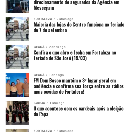
direcionamento de segurados da Agência em
Messejana
FORTALEZA
2 anos ago
Maioria das lojas do Centro funciona no feriado
de 7 de setembro
CEARÁ
2 anos ago
Confira o que abre e fecha em Fortaleza no
feriado de São José (19/03)
CEARÁ
1 ano ago
FM Dom Bosco mantém o 3º lugar geral em
audiência e confirma sua força entre as rádios
mais ouvidas de Fortaleza!
IGREJA
1 ano ago
O que acontece com os cardeais após a eleição
do Papa
FORTALEZA
3 anos ago