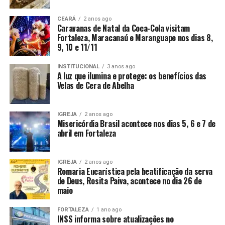
CEARÁ
2 anos ago
Caravanas de Natal da Coca-Cola visitam
Fortaleza, Maracanaú e Maranguape nos dias 8,
9, 10 e 11/11
INSTITUCIONAL
3 anos ago
A luz que ilumina e protege: os benefícios das
Velas de Cera de Abelha
IGREJA
2 anos ago
Misericórdia Brasil acontece nos dias 5, 6 e 7 de
abril em Fortaleza
IGREJA
2 anos ago
Romaria Eucarística pela beatificação da serva
de Deus, Rosita Paiva, acontece no dia 26 de
maio
FORTALEZA
1 ano ago
INSS informa sobre atualizações no