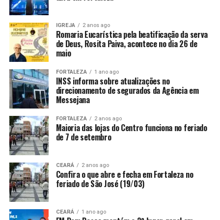
IGREJA
2 anos ago
Romaria Eucarística pela beatificação da serva
de Deus, Rosita Paiva, acontece no dia 26 de
maio
FORTALEZA
1 ano ago
INSS informa sobre atualizações no
direcionamento de segurados da Agência em
Messejana
FORTALEZA
2 anos ago
Maioria das lojas do Centro funciona no feriado
de 7 de setembro
CEARÁ
2 anos ago
Confira o que abre e fecha em Fortaleza no
feriado de São José (19/03)
CEARÁ
1 ano ago