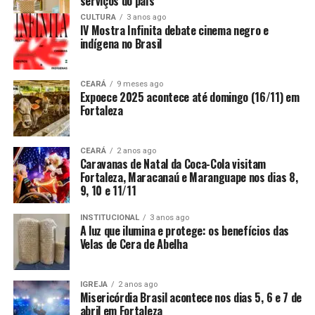
serviços do país
CULTURA
3 anos ago
IV Mostra Infinita debate cinema negro e
indígena no Brasil
CEARÁ
9 meses ago
Expoece 2025 acontece até domingo (16/11) em
Fortaleza
CEARÁ
2 anos ago
Caravanas de Natal da Coca-Cola visitam
Fortaleza, Maracanaú e Maranguape nos dias 8,
9, 10 e 11/11
INSTITUCIONAL
3 anos ago
A luz que ilumina e protege: os benefícios das
Velas de Cera de Abelha
IGREJA
2 anos ago
Misericórdia Brasil acontece nos dias 5, 6 e 7 de
abril em Fortaleza