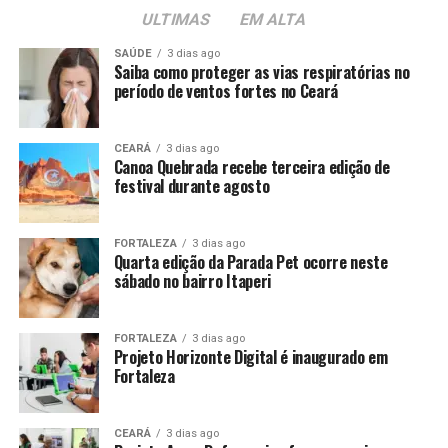
ULTIMAS
EM ALTA
SAÚDE
3 dias ago
Saiba como proteger as vias respiratórias no
período de ventos fortes no Ceará
CEARÁ
3 dias ago
Canoa Quebrada recebe terceira edição de
festival durante agosto
FORTALEZA
3 dias ago
Quarta edição da Parada Pet ocorre neste
sábado no bairro Itaperi
FORTALEZA
3 dias ago
Projeto Horizonte Digital é inaugurado em
Fortaleza
CEARÁ
3 dias ago