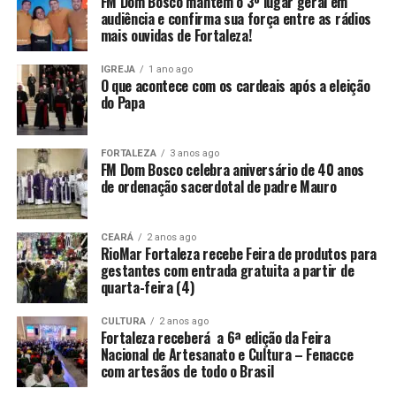
FM Dom Bosco mantém o 3º lugar geral em
audiência e confirma sua força entre as rádios
mais ouvidas de Fortaleza!
IGREJA
1 ano ago
O que acontece com os cardeais após a eleição
do Papa
FORTALEZA
3 anos ago
FM Dom Bosco celebra aniversário de 40 anos
de ordenação sacerdotal de padre Mauro
CEARÁ
2 anos ago
RioMar Fortaleza recebe Feira de produtos para
gestantes com entrada gratuita a partir de
quarta-feira (4)
CULTURA
2 anos ago
Fortaleza receberá a 6ª edição da Feira
Nacional de Artesanato e Cultura – Fenacce
com artesãos de todo o Brasil