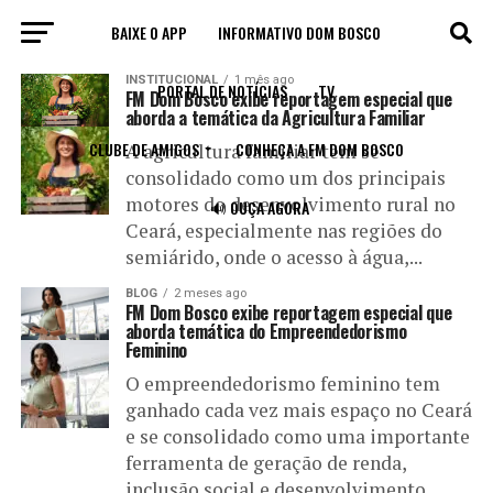
BAIXE O APP
INFORMATIVO DOM BOSCO
All posts tagged "Reportagem Especial"
INSTITUCIONAL
1 mês ago
PORTAL DE NOTÍCIAS
TV
FM Dom Bosco exibe reportagem especial que
aborda a temática da Agricultura Familiar
CLUBE DE AMIGOS
CONHEÇA A FM DOM BOSCO
A agricultura familiar tem se
consolidado como um dos principais
motores do desenvolvimento rural no
🔊 OUÇA AGORA
Ceará, especialmente nas regiões do
semiárido, onde o acesso à água,...
BLOG
2 meses ago
FM Dom Bosco exibe reportagem especial que
aborda temática do Empreendedorismo
Feminino
O empreendedorismo feminino tem
ganhado cada vez mais espaço no Ceará
e se consolidado como uma importante
ferramenta de geração de renda,
inclusão social e desenvolvimento...