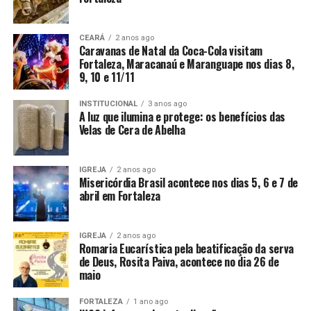
CEARÁ
2 anos ago
Caravanas de Natal da Coca-Cola visitam
Fortaleza, Maracanaú e Maranguape nos dias 8,
9, 10 e 11/11
INSTITUCIONAL
3 anos ago
A luz que ilumina e protege: os benefícios das
Velas de Cera de Abelha
IGREJA
2 anos ago
Misericórdia Brasil acontece nos dias 5, 6 e 7 de
abril em Fortaleza
IGREJA
2 anos ago
Romaria Eucarística pela beatificação da serva
de Deus, Rosita Paiva, acontece no dia 26 de
maio
FORTALEZA
1 ano ago