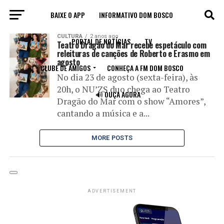
BAIXE O APP
INFORMATIVO DOM BOSCO
All posts tagged "Rooberto Carlos"
CULTURA
2 anos ago
PORTAL DE NOTÍCIAS
TV
Teatro Dragão do Mar recebe espetáculo com
releituras de canções de Roberto e Erasmo em
agosto
CLUBE DE AMIGOS
CONHEÇA A FM DOM BOSCO
No dia 23 de agosto (sexta-feira), às
20h, o NU’ZS duo chega ao Teatro
🔊 OUÇA AGORA
Dragão do Mar com o show “Amores”,
cantando a música e a...
MORE POSTS
ADVERTISEMENT