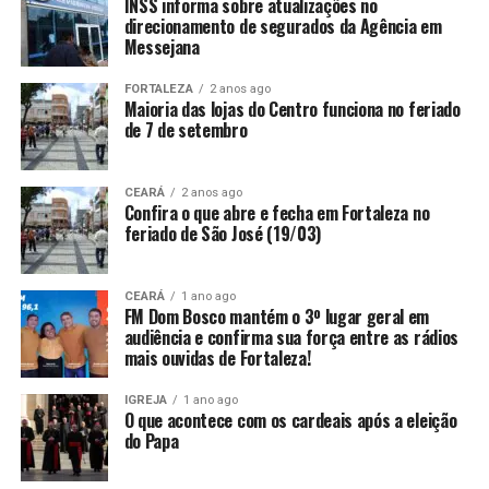
INSS informa sobre atualizações no
direcionamento de segurados da Agência em
Messejana
FORTALEZA
2 anos ago
Maioria das lojas do Centro funciona no feriado
de 7 de setembro
CEARÁ
2 anos ago
Confira o que abre e fecha em Fortaleza no
feriado de São José (19/03)
CEARÁ
1 ano ago
FM Dom Bosco mantém o 3º lugar geral em
audiência e confirma sua força entre as rádios
mais ouvidas de Fortaleza!
IGREJA
1 ano ago
O que acontece com os cardeais após a eleição
do Papa