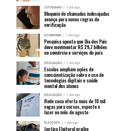
COTIDIANO
1 dia ago
Bloqueio de chamadas indesejadas
avança para novas regras de
verificação
ECONOMIA
1 dia ago
Pesquisa aponta que Dia dos Pais
deve movimentar R$ 29,7 bilhões
no comércio e serviços do país
EDUCAÇÃO
1 dia ago
Escolas ampliam ações de
conscientização sobre o uso de
tecnologias digitais e saúde
mental dos alunos
EDUCAÇÃO
1 dia ago
Rede cuca oferta mais de 10 mil
vagas para cursos, esporte e
lazer no mês de agosto
ELEIÇÕES
1 dia ago
Justiça Eleitoral proíbe