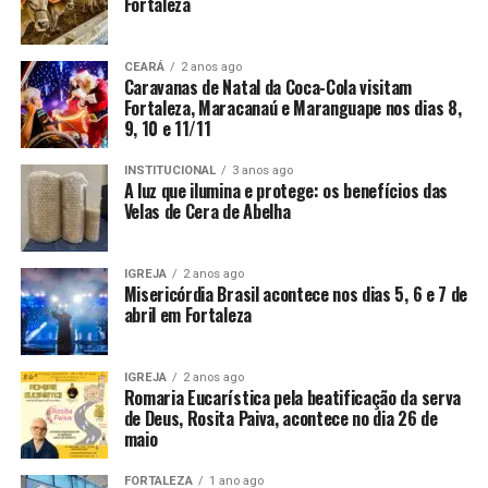
Fortaleza
CEARÁ
2 anos ago
Caravanas de Natal da Coca-Cola visitam
Fortaleza, Maracanaú e Maranguape nos dias 8,
9, 10 e 11/11
INSTITUCIONAL
3 anos ago
A luz que ilumina e protege: os benefícios das
Velas de Cera de Abelha
IGREJA
2 anos ago
Misericórdia Brasil acontece nos dias 5, 6 e 7 de
abril em Fortaleza
IGREJA
2 anos ago
Romaria Eucarística pela beatificação da serva
de Deus, Rosita Paiva, acontece no dia 26 de
maio
FORTALEZA
1 ano ago