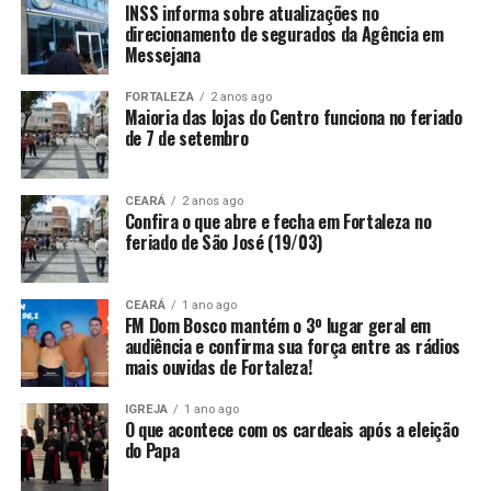
INSS informa sobre atualizações no
direcionamento de segurados da Agência em
Messejana
FORTALEZA
2 anos ago
Maioria das lojas do Centro funciona no feriado
de 7 de setembro
CEARÁ
2 anos ago
Confira o que abre e fecha em Fortaleza no
feriado de São José (19/03)
CEARÁ
1 ano ago
FM Dom Bosco mantém o 3º lugar geral em
audiência e confirma sua força entre as rádios
mais ouvidas de Fortaleza!
IGREJA
1 ano ago
O que acontece com os cardeais após a eleição
do Papa