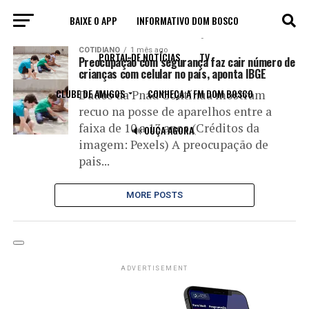
BAIXE O APP
INFORMATIVO DOM BOSCO
All posts tagged "segurança digital"
COTIDIANO
1 mês ago
PORTAL DE NOTÍCIAS
TV
Preocupação com segurança faz cair número de
crianças com celular no país, aponta IBGE
CLUBE DE AMIGOS
CONHEÇA A FM DOM BOSCO
Dados da Pnad Contínua mostram
recuo na posse de aparelhos entre a
faixa de 10 a 13 anos (Créditos da
🔊 OUÇA AGORA
imagem: Pexels) A preocupação de
pais...
MORE POSTS
ADVERTISEMENT