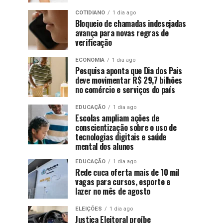
COTIDIANO
1 dia ago
Bloqueio de chamadas indesejadas
avança para novas regras de
verificação
ECONOMIA
1 dia ago
Pesquisa aponta que Dia dos Pais
deve movimentar R$ 29,7 bilhões
no comércio e serviços do país
EDUCAÇÃO
1 dia ago
Escolas ampliam ações de
conscientização sobre o uso de
tecnologias digitais e saúde
mental dos alunos
EDUCAÇÃO
1 dia ago
Rede cuca oferta mais de 10 mil
vagas para cursos, esporte e
lazer no mês de agosto
ELEIÇÕES
1 dia ago
Justiça Eleitoral proíbe