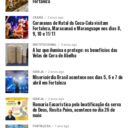
Fortaleza
CEARÁ
2 anos ago
Caravanas de Natal da Coca-Cola visitam
Fortaleza, Maracanaú e Maranguape nos dias 8,
9, 10 e 11/11
INSTITUCIONAL
3 anos ago
A luz que ilumina e protege: os benefícios das
Velas de Cera de Abelha
IGREJA
2 anos ago
Misericórdia Brasil acontece nos dias 5, 6 e 7 de
abril em Fortaleza
IGREJA
2 anos ago
Romaria Eucarística pela beatificação da serva
de Deus, Rosita Paiva, acontece no dia 26 de
maio
FORTALEZA
1 ano ago