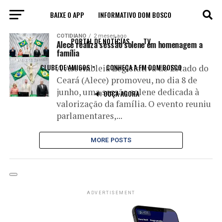
BAIXE O APP
INFORMATIVO DOM BOSCO
All posts tagged "sessão"
COTIDIANO
2 meses ago
PORTAL DE NOTÍCIAS
TV
Alece realiza sessão solene em homenagem a
família
CLUBE DE AMIGOS
CONHEÇA A FM DOM BOSCO
A Assembleia Legislativa do Estado do
Ceará (Alece) promoveu, no dia 8 de
junho, uma sessão solene dedicada à
🔊 OUÇA AGORA
valorização da família. O evento reuniu
parlamentares,...
MORE POSTS
ADVERTISEMENT