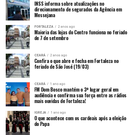
INSS informa sobre atualizações no
direcionamento de segurados da Agência em
Messejana
FORTALEZA
2 anos ago
Maioria das lojas do Centro funciona no feriado
de 7 de setembro
CEARÁ
2 anos ago
Confira o que abre e fecha em Fortaleza no
feriado de São José (19/03)
CEARÁ
1 ano ago
FM Dom Bosco mantém o 3º lugar geral em
audiência e confirma sua força entre as rádios
mais ouvidas de Fortaleza!
IGREJA
1 ano ago
O que acontece com os cardeais após a eleição
do Papa