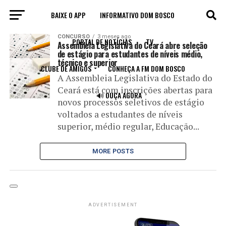
BAIXE O APP
INFORMATIVO DOM BOSCO
All posts tagged "superior"
CONCURSO
3 meses ago
PORTAL DE NOTÍCIAS
TV
Assembleia Legislativa do Ceará abre seleção
de estágio para estudantes de níveis médio,
técnico e superior
CLUBE DE AMIGOS
CONHEÇA A FM DOM BOSCO
A Assembleia Legislativa do Estado do
Ceará está com inscrições abertas para
🔊 OUÇA AGORA
novos processos seletivos de estágio
voltados a estudantes de níveis
superior, médio regular, Educação...
MORE POSTS
ADVERTISEMENT