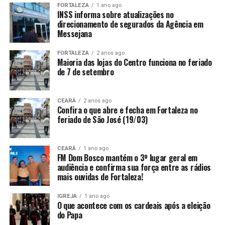
FORTALEZA
1 ano ago
INSS informa sobre atualizações no
direcionamento de segurados da Agência em
Messejana
FORTALEZA
2 anos ago
Maioria das lojas do Centro funciona no feriado
de 7 de setembro
CEARÁ
2 anos ago
Confira o que abre e fecha em Fortaleza no
feriado de São José (19/03)
CEARÁ
1 ano ago
FM Dom Bosco mantém o 3º lugar geral em
audiência e confirma sua força entre as rádios
mais ouvidas de Fortaleza!
IGREJA
1 ano ago
O que acontece com os cardeais após a eleição
do Papa