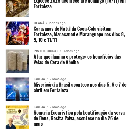
Expoece 2025 acontece até domingo (16/11) em
Fortaleza
CEARÁ
2 anos ago
Caravanas de Natal da Coca-Cola visitam
Fortaleza, Maracanaú e Maranguape nos dias 8,
9, 10 e 11/11
INSTITUCIONAL
3 anos ago
A luz que ilumina e protege: os benefícios das
Velas de Cera de Abelha
IGREJA
2 anos ago
Misericórdia Brasil acontece nos dias 5, 6 e 7 de
abril em Fortaleza
IGREJA
2 anos ago
Romaria Eucarística pela beatificação da serva
de Deus, Rosita Paiva, acontece no dia 26 de
maio