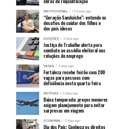
obras de requalificação
INSTITUCIONAL
17 horas ago
“Geração Sanduíche”: entenda os
desafios de cuidar dos filhos e
dos pais idosos
ELEIÇÕES
2 dias ago
Justiça do Trabalho alerta para
combate ao assédio eleitoral nas
relações de emprego
VAGAS
2 dias ago
Fortaleza recebe feirão com 200
vagas para pessoas com
deficiência nesta quarta-feira
NOTÍCIAS
2 dias ago
Baixa temporada: preços menores
exigem planejamento para evitar
surpresas em viagem
ECONOMIA
2 dias ago
Dia dos Pais: Conheça os direitos