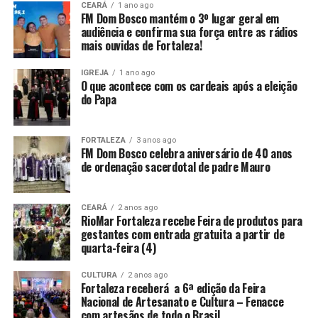
CEARÁ
1 ano ago
FM Dom Bosco mantém o 3º lugar geral em
audiência e confirma sua força entre as rádios
mais ouvidas de Fortaleza!
IGREJA
1 ano ago
O que acontece com os cardeais após a eleição
do Papa
FORTALEZA
3 anos ago
FM Dom Bosco celebra aniversário de 40 anos
de ordenação sacerdotal de padre Mauro
CEARÁ
2 anos ago
RioMar Fortaleza recebe Feira de produtos para
gestantes com entrada gratuita a partir de
quarta-feira (4)
CULTURA
2 anos ago
Fortaleza receberá a 6ª edição da Feira
Nacional de Artesanato e Cultura – Fenacce
com artesãos de todo o Brasil