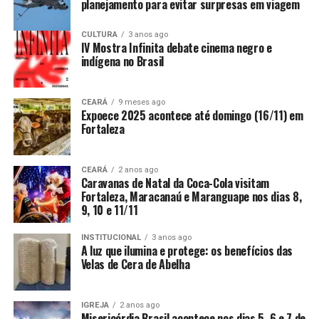
planejamento para evitar surpresas em viagem
CULTURA
3 anos ago
IV Mostra Infinita debate cinema negro e
indígena no Brasil
CEARÁ
9 meses ago
Expoece 2025 acontece até domingo (16/11) em
Fortaleza
CEARÁ
2 anos ago
Caravanas de Natal da Coca-Cola visitam
Fortaleza, Maracanaú e Maranguape nos dias 8,
9, 10 e 11/11
INSTITUCIONAL
3 anos ago
A luz que ilumina e protege: os benefícios das
Velas de Cera de Abelha
IGREJA
2 anos ago
Misericórdia Brasil acontece nos dias 5, 6 e 7 de