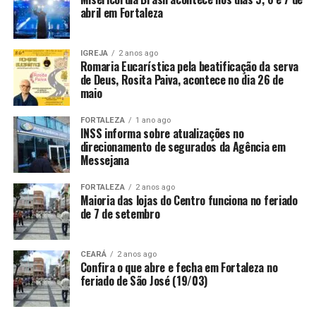
abril em Fortaleza
IGREJA
2 anos ago
Romaria Eucarística pela beatificação da serva
de Deus, Rosita Paiva, acontece no dia 26 de
maio
FORTALEZA
1 ano ago
INSS informa sobre atualizações no
direcionamento de segurados da Agência em
Messejana
FORTALEZA
2 anos ago
Maioria das lojas do Centro funciona no feriado
de 7 de setembro
CEARÁ
2 anos ago
Confira o que abre e fecha em Fortaleza no
feriado de São José (19/03)