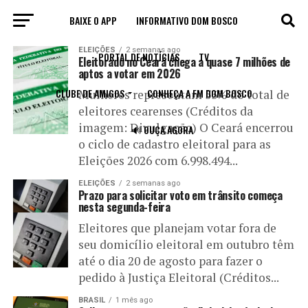
BAIXE O APP
INFORMATIVO DOM BOSCO
All posts tagged "título de eleitor"
ELEIÇÕES
2 semanas ago
PORTAL DE NOTÍCIAS
TV
Eleitorado no Ceará chega a quase 7 milhões de
aptos a votar em 2026
CLUBE DE AMIGOS
CONHEÇA A FM DOM BOSCO
Mulheres representam 53% do total de
eleitores cearenses (Créditos da
imagem: Divulgação) O Ceará encerrou
🔊 OUÇA AGORA
o ciclo de cadastro eleitoral para as
Eleições 2026 com 6.998.494...
ELEIÇÕES
2 semanas ago
Prazo para solicitar voto em trânsito começa
nesta segunda-feira
Eleitores que planejam votar fora de
seu domicílio eleitoral em outubro têm
até o dia 20 de agosto para fazer o
pedido à Justiça Eleitoral (Créditos...
BRASIL
1 mês ago