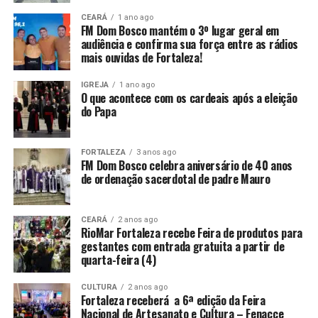
CEARÁ
1 ano ago
FM Dom Bosco mantém o 3º lugar geral em
audiência e confirma sua força entre as rádios
mais ouvidas de Fortaleza!
IGREJA
1 ano ago
O que acontece com os cardeais após a eleição
do Papa
FORTALEZA
3 anos ago
FM Dom Bosco celebra aniversário de 40 anos
de ordenação sacerdotal de padre Mauro
CEARÁ
2 anos ago
RioMar Fortaleza recebe Feira de produtos para
gestantes com entrada gratuita a partir de
quarta-feira (4)
CULTURA
2 anos ago
Fortaleza receberá a 6ª edição da Feira
Nacional de Artesanato e Cultura – Fenacce