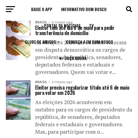
BAIXE O APP
INFORMATIVO DOM BOSCO
All posts tagged "título eleitoral"
BRASIL
6 meses ago
PORTAL DE NOTÍCIAS
TV
Eleitor tem até dia 6 de maio para pedir
transferência de domicílio
CLUBE DE AMIGOS
CONHEÇA A FM DOM BOSCO
As eleições 2026 em outubro colocam
em disputa democrática os cargos de
presidente da República, senadores,
🔊 OUÇA AGORA
deputados federais e estaduais e
governadores. Quem vai votar e...
BRASIL
6 meses ago
Eleitor precisa regularizar título até 6 de maio
para votar em 2026
As eleições 2026 acontecem em
outubro para os cargos de presidente da
república, de senadores, deputados
federais e estaduais e governadores.
Mas, para participar com o...