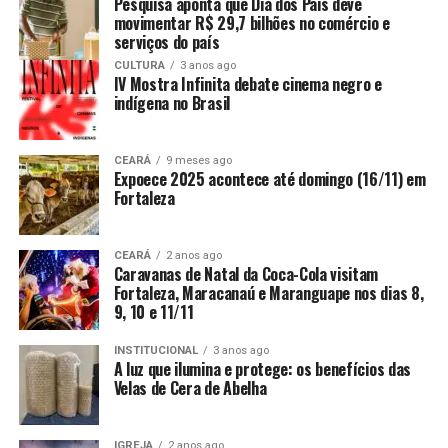
Pesquisa aponta que Dia dos Pais deve
movimentar R$ 29,7 bilhões no comércio e
serviços do país
CULTURA
3 anos ago
IV Mostra Infinita debate cinema negro e
indígena no Brasil
CEARÁ
9 meses ago
Expoece 2025 acontece até domingo (16/11) em
Fortaleza
CEARÁ
2 anos ago
Caravanas de Natal da Coca-Cola visitam
Fortaleza, Maracanaú e Maranguape nos dias 8,
9, 10 e 11/11
INSTITUCIONAL
3 anos ago
A luz que ilumina e protege: os benefícios das
Velas de Cera de Abelha
IGREJA
2 anos ago