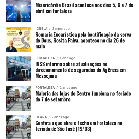
Misericórdia Brasil acontece nos dias 5, 6 e 7 de
abril em Fortaleza
IGREJA
2 anos ago
Romaria Eucarística pela beatificação da serva
de Deus, Rosita Paiva, acontece no dia 26 de
maio
FORTALEZA
1 ano ago
INSS informa sobre atualizações no
direcionamento de segurados da Agência em
Messejana
FORTALEZA
2 anos ago
Maioria das lojas do Centro funciona no feriado
de 7 de setembro
CEARÁ
2 anos ago
Confira o que abre e fecha em Fortaleza no
feriado de São José (19/03)