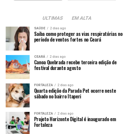
ULTIMAS
EM ALTA
SAÚDE
2 dias ago
Saiba como proteger as vias respiratórias no
período de ventos fortes no Ceará
CEARÁ
2 dias ago
Canoa Quebrada recebe terceira edição de
festival durante agosto
FORTALEZA
2 dias ago
Quarta edição da Parada Pet ocorre neste
sábado no bairro Itaperi
FORTALEZA
2 dias ago
Projeto Horizonte Digital é inaugurado em
Fortaleza